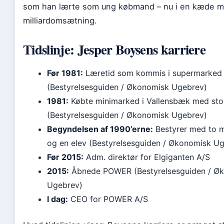
som han lærte som ung købmand – nu i en kæde 
milliardomsætning.
Tidslinje: Jesper Boysens karriere
Før 1981:
Læretid som kommis i supermarked 
(Bestyrelsesguiden / Økonomisk Ugebrev)
1981:
Købte minimarked i Vallensbæk med sto
(Bestyrelsesguiden / Økonomisk Ugebrev)
Begyndelsen af 1990’erne:
Bestyrer med to 
og en elev (Bestyrelsesguiden / Økonomisk U
Før 2015:
Adm. direktør for Elgiganten A/S
2015:
Åbnede POWER (Bestyrelsesguiden / Ø
Ugebrev)
I dag:
CEO for POWER A/S