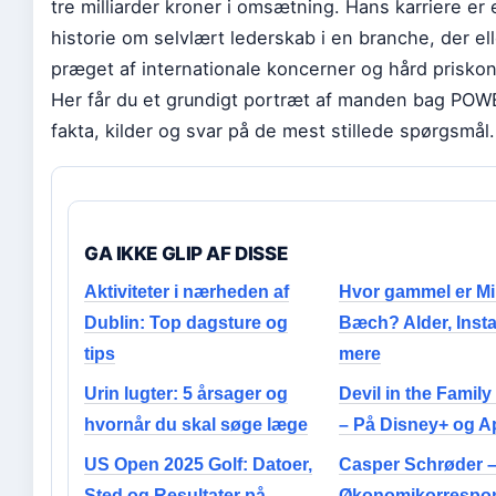
tre milliarder kroner i omsætning. Hans karriere er
historie om selvlært lederskab i en branche, der ell
præget af internationale koncerner og hård prisko
Her får du et grundigt portræt af manden bag PO
fakta, kilder og svar på de mest stillede spørgsmål.
GA IKKE GLIP AF DISSE
Aktiviteter i nærheden af
Hvor gammel er Mi
Dublin: Top dagsture og
Bæch? Alder, Inst
tips
mere
Urin lugter: 5 årsager og
Devil in the Famil
hvornår du skal søge læge
– På Disney+ og A
US Open 2025 Golf: Datoer,
Casper Schrøder 
Sted og Resultater på
Økonomikorrespo