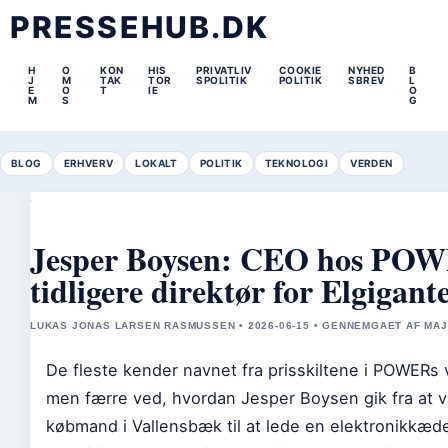
PRESSEHUB.DK
H
O
KON
HIS
PRIVATLIV
COOKIE
NYHED
B
J
M
TAK
TOR
SPOLITIK
POLITIK
SBREV
L
E
O
T
IE
O
M
S
G
BLOG
ERHVERV
LOKALT
POLITIK
TEKNOLOGI
VERDEN
Jesper Boysen: CEO hos PO
tidligere direktør for Elgigant
LUKAS JONAS LARSEN RASMUSSEN • 2026-06-15 • GENNEMGAET AF MA
De fleste kender navnet fra prisskiltene i POWERs
men færre ved, hvordan Jesper Boysen gik fra at v
købmand i Vallensbæk til at lede en elektronikkæ