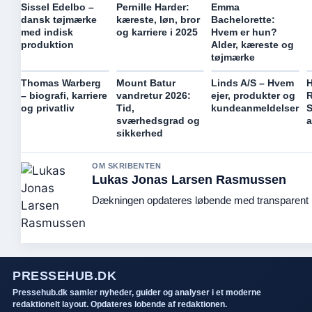
Sissel Edelbo –
Pernille Harder:
Emma
dansk tøjmærke
kæreste, løn, bror
Bachelorette:
med indisk
og karriere i 2025
Hvem er hun?
produktion
Alder, kæreste og
tøjmærke
Thomas Warberg
Mount Batur
Linds A/S – Hvem
H
– biografi, karriere
vandretur 2026:
ejer, produkter og
R
og privatliv
Tid,
kundeanmeldelser
S
sværhedsgrad og
a
sikkerhed
OM SKRIBENTEN
Lukas Jonas Larsen Rasmussen
Dækningen opdateres løbende med transparent k
PRESSEHUB.DK
Pressehub.dk samler nyheder, guider og analyser i et moderne
redaktionelt layout. Opdateres lobende af redaktionen.