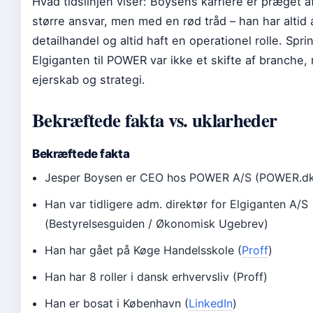
Hvad tidslinjen viser: Boysens karriere er præget a
større ansvar, men med en rød tråd – han har altid 
detailhandel og altid haft en operationel rolle. Spri
Elgiganten til POWER var ikke et skifte af branche,
ejerskab og strategi.
Bekræftede fakta vs. uklarheder
Bekræftede fakta
Jesper Boysen er CEO hos POWER A/S (POWER.d
Han var tidligere adm. direktør for Elgiganten A/S
(Bestyrelsesguiden / Økonomisk Ugebrev)
Han har gået på Køge Handelsskole (
Proff
)
Han har 8 roller i dansk erhvervsliv (Proff)
Han er bosat i København (
LinkedIn
)