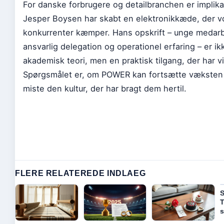
For danske forbrugere og detailbranchen er implika
Jesper Boysen har skabt en elektronikkæde, der v
konkurrenter kæmper. Hans opskrift – unge medarb
ansvarlig delegation og operationel erfaring – er ik
akademisk teori, men en praktisk tilgang, der har vi
Spørgsmålet er, om POWER kan fortsætte væksten
miste den kultur, der har bragt dem hertil.
FLERE RELATEREDE INDLAEG
S
T
s