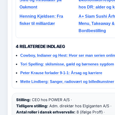
Oakmont
hos DR: alder og k
Henning Kjeldsen: Fra
A+ Siam Sushi Årh
fisker til milliardær
Menu, Takeaway &
Bordbestilling
4 RELATEREDE INDLAEG
Cowboy, Indianer og Hest: Hvor ser man serien onli
Tori Spelling: skilsmisse, gæld og børnenes sygdom
Peter Krause forlader 9-1-1: Årsag og karriere
Mette Lindberg: Sanger, radiovært og billedkunstner
Stilling:
CEO hos POWER A/S ·
Tidligere stilling:
Adm. direktør hos Elgiganten A/S ·
Antal roller i dansk erhvervsliv:
8 (ifølge Proff) ·