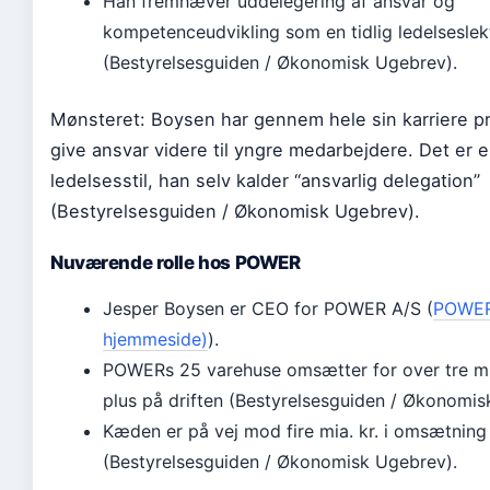
Han fremhæver uddelegering af ansvar og
kompetenceudvikling som en tidlig ledelseslek
(Bestyrelsesguiden / Økonomisk Ugebrev).
Mønsteret: Boysen har gennem hele sin karriere pri
give ansvar videre til yngre medarbejdere. Det er 
ledelsesstil, han selv kalder “ansvarlig delegation”
(Bestyrelsesguiden / Økonomisk Ugebrev).
Nuværende rolle hos POWER
Jesper Boysen er CEO for POWER A/S (
POWER.
hjemmeside)
).
POWERs 25 varehuse omsætter for over tre mia
plus på driften (Bestyrelsesguiden / Økonomis
Kæden er på vej mod fire mia. kr. i omsætning
(Bestyrelsesguiden / Økonomisk Ugebrev).