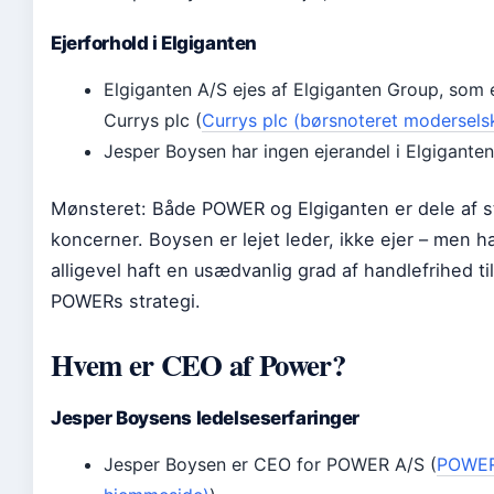
Ejerforhold i Elgiganten
Elgiganten A/S ejes af Elgiganten Group, som e
Currys plc (
Currys plc (børsnoteret modersels
Jesper Boysen har ingen ejerandel i Elgiganten
Mønsteret: Både POWER og Elgiganten er dele af s
koncerner. Boysen er lejet leder, ikke ejer – men h
alligevel haft en usædvanlig grad af handlefrihed ti
POWERs strategi.
Hvem er CEO af Power?
Jesper Boysens ledelseserfaringer
Jesper Boysen er CEO for POWER A/S (
POWER.