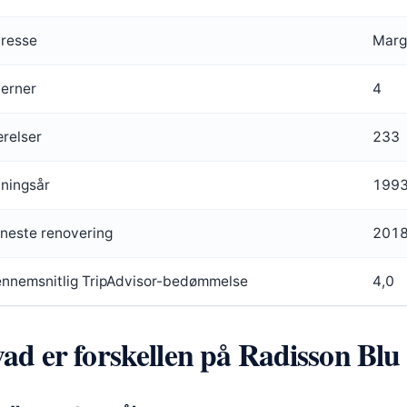
resse
Marg
jerner
4
relser
233
ningsår
199
neste renovering
201
nnemsnitlig TripAdvisor-bedømmelse
4,0
ad er forskellen på Radisson Blu