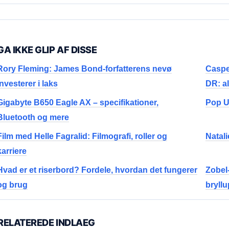
GA IKKE GLIP AF DISSE
Rory Fleming: James Bond-forfatterens nevø
Caspe
investerer i laks
DR: al
Gigabyte B650 Eagle AX – specifikationer,
Pop U
Bluetooth og mere
Film med Helle Fagralid: Filmografi, roller og
Natal
karriere
Hvad er et riserbord? Fordele, hvordan det fungerer
Zobel
og brug
bryllu
RELATEREDE INDLAEG