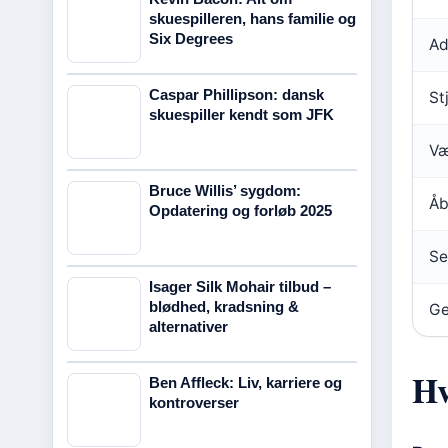
skuespilleren, hans familie og
Six Degrees
Ad
Caspar Phillipson: dansk
St
skuespiller kendt som JFK
Væ
Bruce Willis’ sygdom:
Åb
Opdatering og forløb 2025
Se
Isager Silk Mohair tilbud –
blødhed, kradsning &
Ge
alternativer
Hv
Ben Affleck: Liv, karriere og
kontroverser