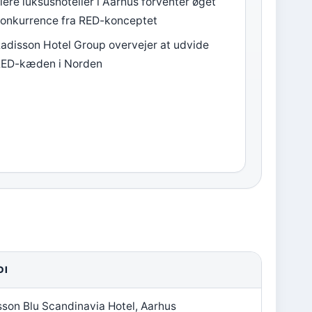
lere luksushoteller i Aarhus forventer øget
onkurrence fra RED-konceptet
adisson Hotel Group overvejer at udvide
RED-kæden i Norden
DI
sson Blu Scandinavia Hotel, Aarhus