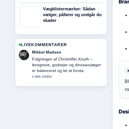
Bra
Vægklistermærker: Sådan
vælger, påfører og undgår du
skader
LIVEKOMMENTARER
Clara Olesen
God kontekst om Frederik Kølle: Alder,
børn, forhold og kliniktab.... Bliv
endelig ved med at opdatere denne
livestrad.
B
6 MIN SIDEN
ro
Des