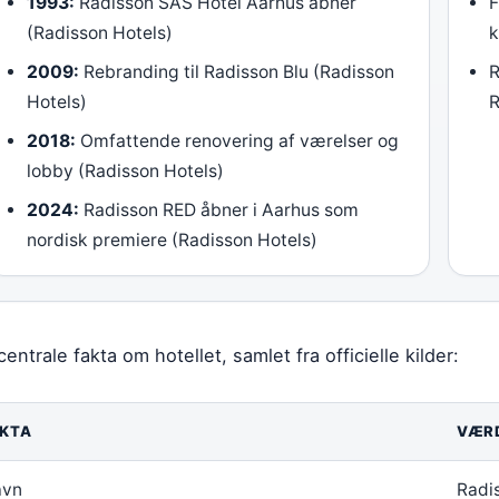
1993:
Radisson SAS Hotel Aarhus åbner
F
(Radisson Hotels)
k
2009:
Rebranding til Radisson Blu (Radisson
R
Hotels)
2018:
Omfattende renovering af værelser og
lobby (Radisson Hotels)
2024:
Radisson RED åbner i Aarhus som
nordisk premiere (Radisson Hotels)
centrale fakta om hotellet, samlet fra officielle kilder:
KTA
VÆR
avn
Radi