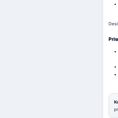
Desi
Pri
K
pr