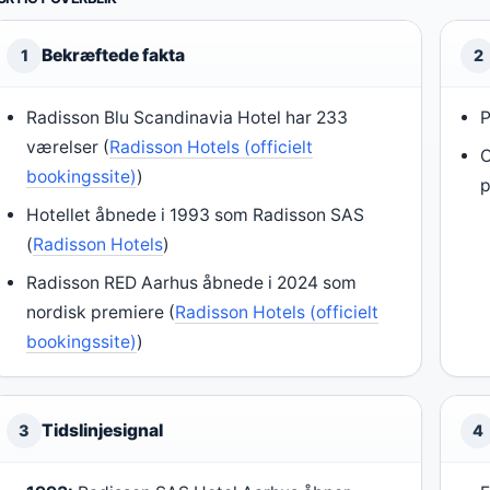
Bekræftede fakta
1
2
Radisson Blu Scandinavia Hotel har 233
P
værelser (
Radisson Hotels (officielt
O
bookingssite)
)
p
Hotellet åbnede i 1993 som Radisson SAS
(
Radisson Hotels
)
Radisson RED Aarhus åbnede i 2024 som
nordisk premiere (
Radisson Hotels (officielt
bookingssite)
)
Tidslinjesignal
3
4