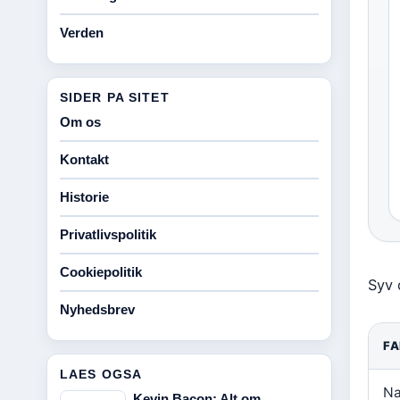
Verden
SIDER PA SITET
Om os
Kontakt
Historie
Privatlivspolitik
Cookiepolitik
Syv 
Nyhedsbrev
FA
LAES OGSA
N
Kevin Bacon: Alt om