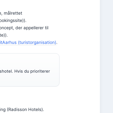
e, målrettet
ookingssite)).
ncept, der appellerer til
e)).
itAarhus (turistorganisation)
.
hotel. Hvis du prioriterer
ning (Radisson Hotels).