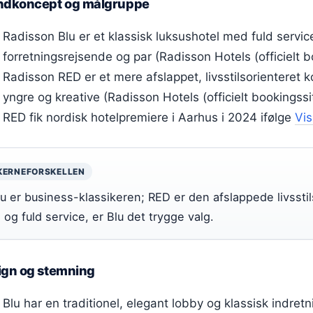
ndkoncept og målgruppe
Radisson Blu er et klassisk luksushotel med fuld servic
forretningsrejsende og par (Radisson Hotels (officielt b
Radisson RED er et mere afslappet, livsstilsorienteret ko
yngre og kreative (Radisson Hotels (officielt bookingssit
RED fik nordisk hotelpremiere i Aarhus i 2024 ifølge
Vis
KERNEFORSKELLEN
lu er business-klassikeren; RED er den afslappede livsstils
 og fuld service, er Blu det trygge valg.
ign og stemning
Blu har en traditionel, elegant lobby og klassisk indret