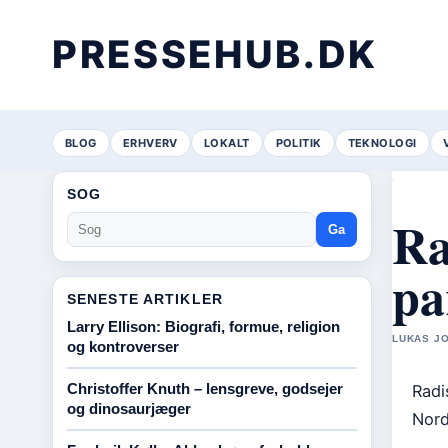
PRESSEHUB.DK
BLOG
ERHVERV
LOKALT
POLITIK
TEKNOLOGI
SOG
Ra
Ga
pa
SENESTE ARTIKLER
Larry Ellison: Biografi, formue, religion
LUKAS JO
og kontroverser
Christoffer Knuth – lensgreve, godsejer
Radi
og dinosaurjæger
Nord