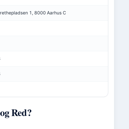
rethepladsen 1, 8000 Aarhus C
3
8
 og Red?