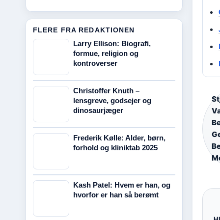
FLERE FRA REDAKTIONEN
Larry Ellison: Biografi,
formue, religion og
kontroverser
Christoffer Knuth –
St
lensgreve, godsejer og
dinosaurjæger
Væ
Be
Ge
Frederik Kølle: Alder, børn,
Be
forhold og kliniktab 2025
Mo
Kash Patel: Hvem er han, og
hvorfor er han så berømt
H