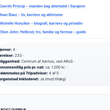
Gavrilo Princip – manden bag attentatet i Sarajevo
Joan Baez – liv, karriere og aktivisme
Michelle Hunziker – biografi, karriere og privatliv
Elton John: Helbred, tro, familie og formue – guide
jerner:
4 ·
relser:
233 ·
liggenhed:
Centrum af Aarhus, ved ARoS ·
nnemsnitlig pris pr. nat:
ca. 1.200 kr. ·
dømmelse på Tripadvisor:
4 af 5 ·
rgenmad inkluderet:
Ja (mod tillæg)
URTIGT OVERBLIK