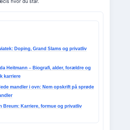
æcis hvor du står.
iatek: Doping, Grand Slams og privatliv
a Heitmann – Biografi, alder, forældre og
sk karriere
dede mandler i ovn: Nem opskrift på sprøde
andler
 Breum: Karriere, formue og privatliv