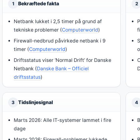
Bekræftede fakta
1
2
Netbank lukket i 2,5 timer på grund af
P
tekniske problemer (
Computerworld
)
f
Firewall-nedbrud påvirkede netbank i 9
S
timer (
Computerworld
)
o
Driftsstatus viser ‘Normal Drift’ for Danske
O
Netbank (
Danske Bank – Officiel
D
driftsstatus
)
Tidslinjesignal
3
4
Marts 2026: Alle IT-systemer lammet i fire
B
dage
o
Marts 2026: Firewall-problemer lukkede
P