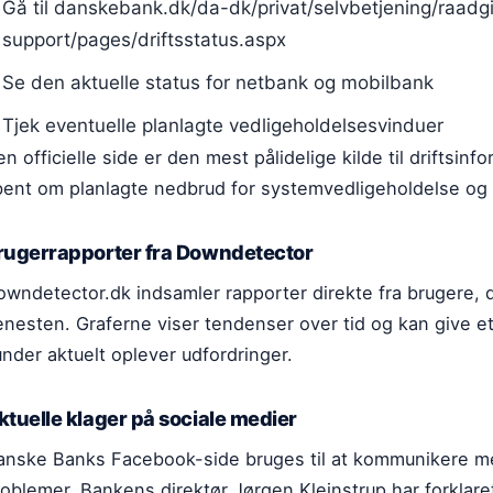
Gå til danskebank.dk/da-dk/privat/selvbetjening/raadgi
support/pages/driftsstatus.aspx
Se den aktuelle status for netbank og mobilbank
Tjek eventuelle planlagte vedligeholdelsesvinduer
n officielle side er den mest pålidelige kilde til driftsi
bent om planlagte nedbrud for systemvedligeholdelse og
rugerrapporter fra Downdetector
owndetector.dk indsamler rapporter direkte fra brugere,
enesten. Graferne viser tendenser over tid og kan give et
nder aktuelt oplever udfordringer.
ktuelle klager på sociale medier
anske Banks Facebook-side bruges til at kommunikere m
oblemer. Bankens direktør Jørgen Kleinstrup har forklare