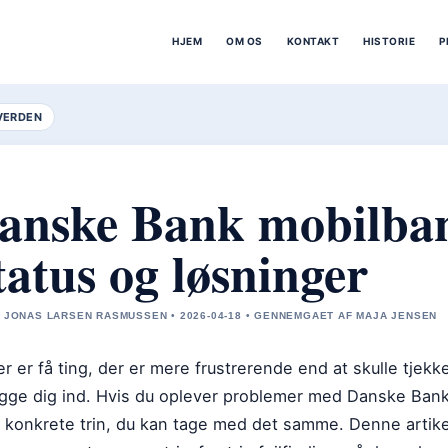
HJEM
OM OS
KONTAKT
HISTORIE
P
VERDEN
anske Bank mobilba
tatus og løsninger
 JONAS LARSEN RASMUSSEN • 2026-04-18 • GENNEMGAET AF MAJA JENSEN
r er få ting, der er mere frustrerende end at skulle tjek
ogge dig ind. Hvis du oplever problemer med Danske Bank 
 konkrete trin, du kan tage med det samme. Denne artikel 