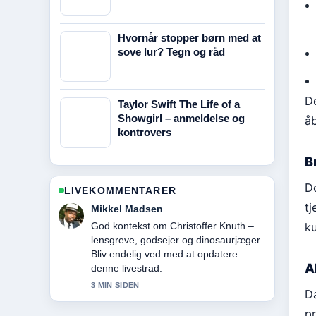
Hvornår stopper børn med at
sove lur? Tegn og råd
De
Taylor Swift The Life of a
Showgirl – anmeldelse og
å
kontrovers
B
D
LIVEKOMMENTARER
tj
Clara Olesen
Daekningen af Frederik Kølle: Alder,
ku
børn, forhold og kliniktab... virker solid
og nem at folge.
A
5 MIN SIDEN
D
pr