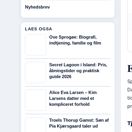
Nyhedsbrev
LAES OGSA
Ove Sprogøe: Biografi,
indtjening, familie og film
E
Secret Lagoon i Island: Pris,
åbningstider og praktisk
guide 2026
Sp
Da
Alice Eva Larsen – Kim
ti
Larsens datter med et
kompliceret forhold
pr
Troels Thorup Gamst: Søn af
Tj
Pia Kjærsgaard taler ud