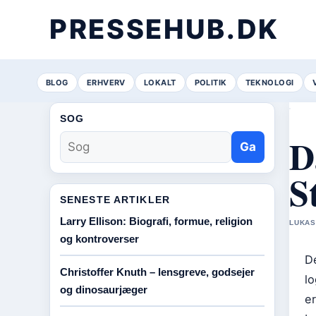
PRESSEHUB.DK
BLOG
ERHVERV
LOKALT
POLITIK
TEKNOLOGI
SOG
D
Ga
S
SENESTE ARTIKLER
Larry Ellison: Biografi, formue, religion
LUKAS
og kontroverser
De
Christoffer Knuth – lensgreve, godsejer
l
og dinosaurjæger
er