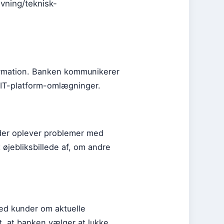
vning/teknisk-
nformation. Banken kommunikerer
 IT-platform-omlægninger.
 der oplever problemer med
 øjebliksbillede af, om andre
ed kunder om aktuelle
t, at banken vælger at lukke