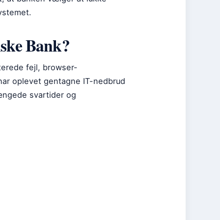
ystemet.
nske Bank?
terede fejl, browser-
 har oplevet gentagne IT-nedbrud
længede svartider og