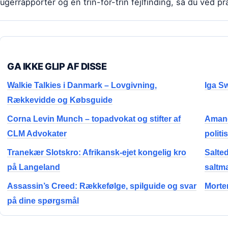
ugerrapporter og en trin-for-trin fejlfinding, så du ved pr
GA IKKE GLIP AF DISSE
Walkie Talkies i Danmark – Lovgivning,
Iga Sw
Rækkevidde og Købsguide
Corna Levin Munch – topadvokat og stifter af
Amand
CLM Advokater
politi
Tranekær Slotskro: Afrikansk-ejet kongelig kro
Salte
på Langeland
saltm
Assassin’s Creed: Rækkefølge, spilguide og svar
Morten
på dine spørgsmål