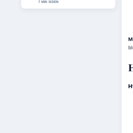
9 MIN SIDEN
M
b
H
H