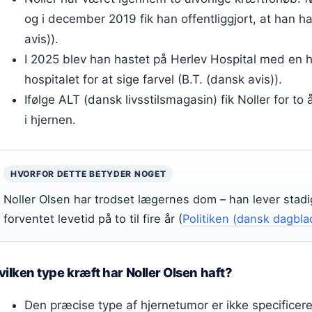
og i december 2019 fik han offentliggjort, at han ha
avis)).
I 2025 blev han hastet på Herlev Hospital med en hj
hospitalet for at sige farvel (B.T. (dansk avis)).
Ifølge ALT (dansk livsstilsmagasin) fik Noller for t
i hjernen.
HVORFOR DETTE BETYDER NOGET
Noller Olsen har trodset lægernes dom – han lever stadig
forventet levetid på to til fire år (
Politiken (dansk dagbla
vilken type kræft har Noller Olsen haft?
Den præcise type af hjernetumor er ikke specificeret