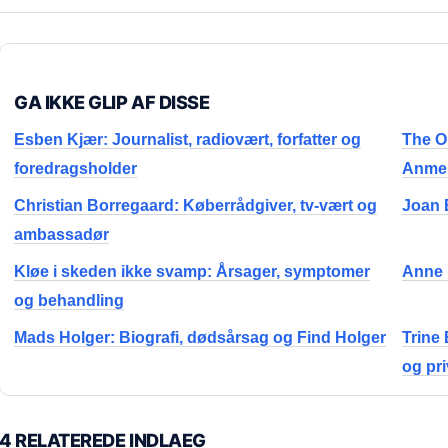
GA IKKE GLIP AF DISSE
Esben Kjær: Journalist, radiovært, forfatter og
The O
foredragsholder
Anmel
Christian Borregaard: Køberrådgiver, tv-vært og
Joan B
ambassadør
Kløe i skeden ikke svamp: Årsager, symptomer
Anne P
og behandling
Mads Holger: Biografi, dødsårsag og Find Holger
Trine 
og pri
4 RELATEREDE INDLAEG