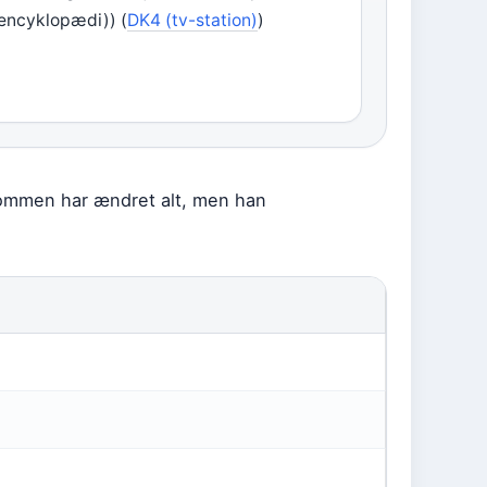
encyklopædi)) (
DK4 (tv-station)
)
dommen har ændret alt, men han