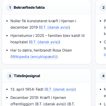
Bekræftede fakta
1
2
Noller fik konstateret kræft i hjernen i
P
december 2019 (
B.T. (dansk avis)
)
(
k
Hjernetumor i 2025 – familien blev kaldt til
hospitalet (
B.T. (dansk avis)
)
O
h
Har to døtre, heriblandt Rosa Olsen
l
(
Wikipedia (encyklopædi)
)
Tidslinjesignal
3
4
13. april 1954: Født (
B.T. (dansk avis)
)
N
e
December 2019: Kræft i hjernen
offentliggjort (B.T. (dansk avis)) (B.T.
L