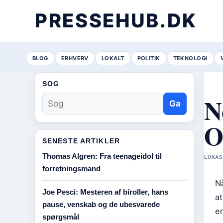
PRESSEHUB.DK
BLOG
ERHVERV
LOKALT
POLITIK
TEKNOLOGI
SOG
N
Ga
O
SENESTE ARTIKLER
Thomas Algren: Fra teenageidol til
LUKAS
forretningsmand
Nå
Joe Pesci: Mesteren af biroller, hans
at
pause, venskab og de ubesvarede
er
spørgsmål