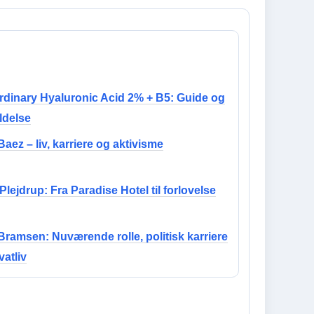
rdinary Hyaluronic Acid 2% + B5: Guide og
delse
aez – liv, karriere og aktivisme
lejdrup: Fra Paradise Hotel til forlovelse
Bramsen: Nuværende rolle, politisk karriere
vatliv