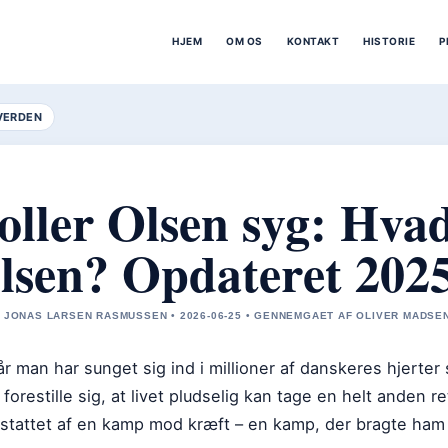
HJEM
OM OS
KONTAKT
HISTORIE
P
VERDEN
oller Olsen syg: Hvad 
lsen? Opdateret 202
 JONAS LARSEN RASMUSSEN • 2026-06-25 • GENNEMGAET AF OLIVER MADSE
r man har sunget sig ind i millioner af danskeres hjerte
 forestille sig, at livet pludselig kan tage en helt anden 
stattet af en kamp mod kræft – en kamp, der bragte ham h