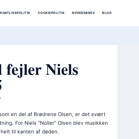
RIVATLIVSPOLITIK
COOKIEPOLITIK
NYHEDSBREV
BLOG
fejler Niels
5
N
r som en del af Brødrene Olsen, er det svært
retning. For Niels “Noller” Olsen blev musikken
elt til kanten af døden.