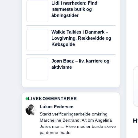
Lidl i nærheden: Find
nærmeste butik og
åbningstider
Walkie Talkies i Danmark –
Lovgivning, Rækkevidde og
Købsguide
Joan Baez – liv, karriere og
aktivisme
LIVEKOMMENTARER
Mikkel Madsen
Stark gennemgang af Thomas Algren:
H
Fra teenageidol til forretningsmand.
Det er den klareste opsummering jeg
har set i dag.