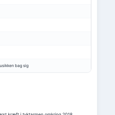
musikken bag sig
først kræft i tyktarmen omkring 2018,