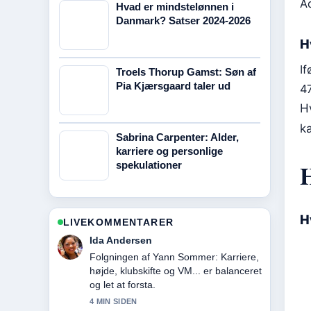
A
Hvad er mindstelønnen i
Danmark? Satser 2024-2026
H
I
Troels Thorup Gamst: Søn af
Pia Kjærsgaard taler ud
4
H
ka
Sabrina Carpenter: Alder,
karriere og personlige
spekulationer
H
LIVEKOMMENTARER
Emil Knudsen
God kontekst om Iveco Daily: varianter,
specifikationer og køb. Bliv endelig ved
med at opdatere denne livestrad.
6 MIN SIDEN