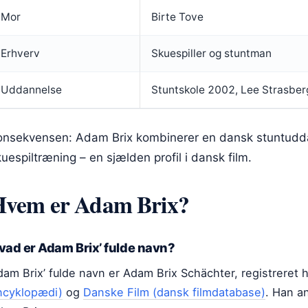
Mor
Birte Tove
Erhverv
Skuespiller og stuntman
Uddannelse
Stuntskole 2002, Lee Strasberg
onsekvensen: Adam Brix kombinerer en dansk stuntudda
uespiltræning – en sjælden profil i dansk film.
Hvem er Adam Brix?
vad er Adam Brix’ fulde navn?
dam Brix’ fulde navn er Adam Brix Schächter, registreret
ncyklopædi)
og
Danske Film (dansk filmdatabase)
. Han a