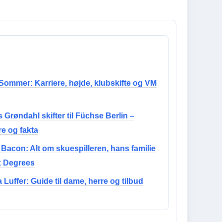
Sommer: Karriere, højde, klubskifte og VM
 Grøndahl skifter til Füchse Berlin –
re og fakta
Bacon: Alt om skuespilleren, hans familie
x Degrees
 Luffer: Guide til dame, herre og tilbud