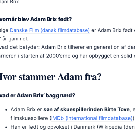
dam Brix.
vornår blev Adam Brix født?
følge
Danske Film (dansk filmdatabase)
er Adam Brix født
7 år gammel.
vad det betyder: Adam Brix tilhører en generation af da
rrieren i starten af 2000’erne og har opbygget en solid 
Hvor stammer Adam fra?
vad er Adam Brix’ baggrund?
Adam Brix er
søn af skuespillerinden Birte Tove
, 
filmskuespillere (
IMDb (international filmdatabase)
)
Han er født og opvokset i Danmark (Wikipedia (de