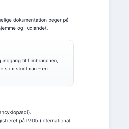
elige dokumentation peger på
jemme og i udlandet.
g indgang til filmbranchen,
jde som stuntman – en
encyklopædi).
istreret på IMDb (international