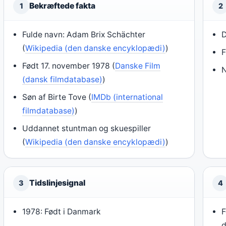
Bekræftede fakta
1
2
Fulde navn: Adam Brix Schächter
D
(
Wikipedia (den danske encyklopædi)
)
F
Født 17. november 1978 (
Danske Film
N
(dansk filmdatabase)
)
Søn af Birte Tove (
IMDb (international
filmdatabase)
)
Uddannet stuntman og skuespiller
(
Wikipedia (den danske encyklopædi)
)
Tidslinjesignal
3
4
1978: Født i Danmark
F
d