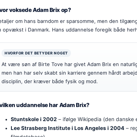
vor voksede Adam Brix op?
etaljer om hans barndom er sparsomme, men den tilgæng
n opvækst i Danmark. Hans uddannelse foregik både herh
HVORFOR DET BETYDER NOGET
At være søn af Birte Tove har givet Adam Brix en naturli
men han har selv skabt sin karriere gennem hårdt arbe
disciplin, der kræver både fysik og mod.
vilken uddannelse har Adam Brix?
Stuntskole i 2002
– ifølge Wikipedia (den danske 
Lee Strasberg Institute i Los Angeles i 2004
– reg