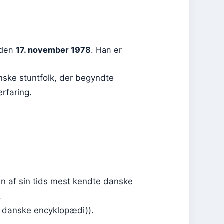
 den
17. november 1978
. Han er
nske stuntfolk, der begyndte
erfaring.
en af sin tids mest kendte danske
.
n danske encyklopædi)).