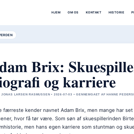
HJEM
OM OS
KONTAKT
HISTORIE
P
VERDEN
dam Brix: Skuespille
iografi og karriere
 JONAS LARSEN RASMUSSEN • 2026-07-03 • GENNEMGAET AF HANNE PEDERS
e færreste kender navnet Adam Brix, men mange har set h
ener, hvor få tør være. Som søn af skuespillerinden Birt
lmhistorie, men hans egen karriere som stuntman og skues