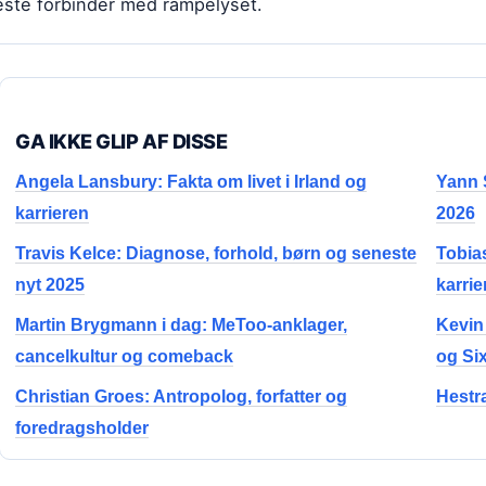
leste forbinder med rampelyset.
GA IKKE GLIP AF DISSE
Angela Lansbury: Fakta om livet i Irland og
Yann 
karrieren
2026
Travis Kelce: Diagnose, forhold, børn og seneste
Tobias
nyt 2025
karrie
Martin Brygmann i dag: MeToo-anklager,
Kevin 
cancelkultur og comeback
og Si
Christian Groes: Antropolog, forfatter og
Hestra
foredragsholder