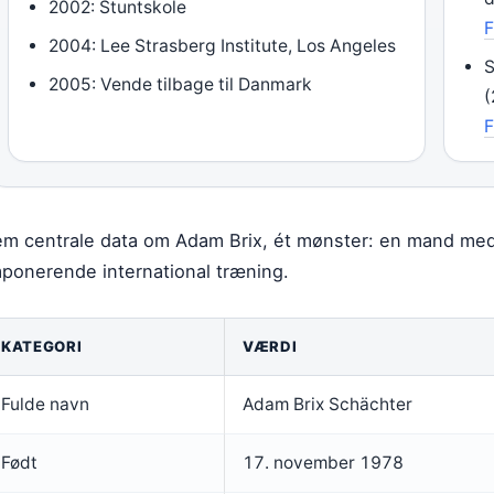
2002: Stuntskole
F
2004: Lee Strasberg Institute, Los Angeles
S
2005: Vende tilbage til Danmark
(
F
em centrale data om Adam Brix, ét mønster: en mand med 
mponerende international træning.
KATEGORI
VÆRDI
Fulde navn
Adam Brix Schächter
Født
17. november 1978