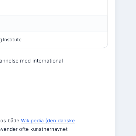
 Institute
nnelse med international
 hos både
Wikipedia (den danske
nvender ofte kunstnernavnet