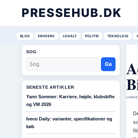
PRESSEHUB.DK
BLOG
ERHVERV
LOKALT
POLITIK
TEKNOLOGI
SOG
A
Ga
B
SENESTE ARTIKLER
Yann Sommer: Karriere, højde, klubskifte
LUKAS
og VM 2026
D
Iveco Daily: varianter, specifikationer og
sc
køb
fi