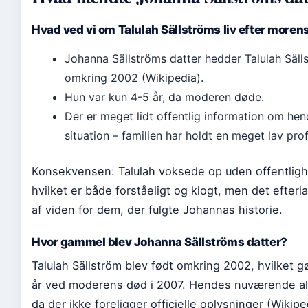
Hvad ved vi om Talulah Sällströms liv efter moren
Johanna Sällströms datter hedder Talulah Säll
omkring 2002 (Wikipedia).
Hun var kun 4-5 år, da moderen døde.
Der er meget lidt offentlig information om h
situation – familien har holdt en meget lav profi
Konsekvensen: Talulah voksede op uden offentligh
hvilket er både forståeligt og klogt, men det efter
af viden for dem, der fulgte Johannas historie.
Hvor gammel blev Johanna Sällströms datter?
Talulah Sällström blev født omkring 2002, hvilket g
år ved moderens død i 2007. Hendes nuværende al
da der ikke foreligger officielle oplysninger (Wikipe