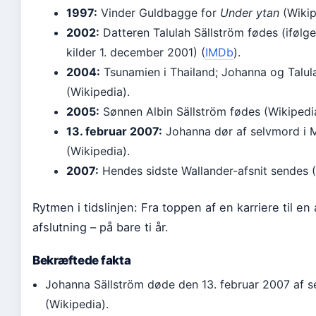
1997:
Vinder Guldbagge for
Under ytan
(Wikip
2002:
Datteren Talulah Sällström fødes (iføl
kilder 1. december 2001) (
IMDb
).
2004:
Tsunamien i Thailand; Johanna og Talul
(Wikipedia).
2005:
Sønnen Albin Sällström fødes (Wikipedi
13. februar 2007:
Johanna dør af selvmord i
(Wikipedia).
2007:
Hendes sidste Wallander-afsnit sendes (
Rytmen i tidslinjen: Fra toppen af en karriere til en al
afslutning – på bare ti år.
Bekræftede fakta
Johanna Sällström døde den 13. februar 2007 af 
(Wikipedia).