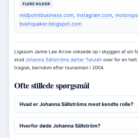
FLERE KILDER
midpointbusiness.com
,
instagram.com
,
motorspo
bushquaker.blogspot.com
Ligesom Jamie Lee Arrow voksede op i skyggen af sin fa
stod
Johanna Sällströms datter Talulah
over for en hel
tragisk, barndom efter tsunamien i 2004.
Ofte stillede spørgsmål
Hvad er Johanna Sällströms mest kendte rolle?
Hvorfor døde Johanna Sällström?