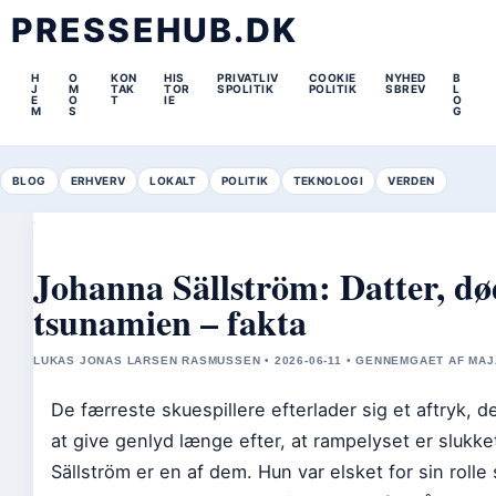
PRESSEHUB.DK
H
O
KON
HIS
PRIVATLIV
COOKIE
NYHED
B
J
M
TAK
TOR
SPOLITIK
POLITIK
SBREV
L
E
O
T
IE
O
M
S
G
BLOG
ERHVERV
LOKALT
POLITIK
TEKNOLOGI
VERDEN
Johanna Sällström: Datter, dø
tsunamien – fakta
LUKAS JONAS LARSEN RASMUSSEN • 2026-06-11 • GENNEMGAET AF MA
De færreste skuespillere efterlader sig et aftryk, d
at give genlyd længe efter, at rampelyset er slukk
Sällström er en af dem. Hun var elsket for sin rolle