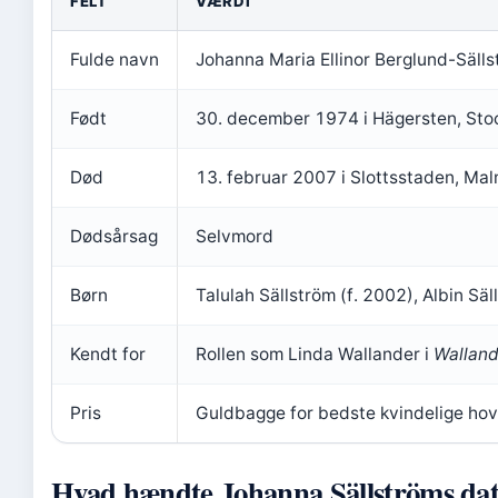
FELT
VÆRDI
Fulde navn
Johanna Maria Ellinor Berglund-Säll
Født
30. december 1974 i Hägersten, Sto
Død
13. februar 2007 i Slottsstaden, Ma
Dødsårsag
Selvmord
Børn
Talulah Sällström (f. 2002), Albin Säl
Kendt for
Rollen som Linda Wallander i
Walland
Pris
Guldbagge for bedste kvindelige hov
Hvad hændte Johanna Sällströms dat