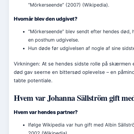
“Mörkerseende” (2007) (Wikipedia).
Hvornår blev den udgivet?
“Mörkerseende” blev sendt efter hendes død, hv
en posthum udgivelse.
Hun døde før udgivelsen af nogle af sine sidst
Virkningen: At se hendes sidste rolle på skærmen 
død gav seerne en bittersød oplevelse – en påmin
tabte potentiale.
Hvem var Johanna Sällström gift me
Hvem var hendes partner?
Ifølge Wikipedia var hun gift med Albin Sällstr
2002 (Wikipedia).