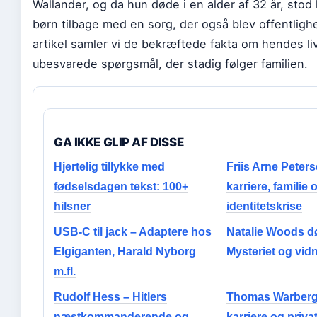
Wallander, og da hun døde i en alder af 32 år, sto
børn tilbage med en sorg, der også blev offentligh
artikel samler vi de bekræftede fakta om hendes li
ubesvarede spørgsmål, der stadig følger familien.
GA IKKE GLIP AF DISSE
Hjertelig tillykke med
Friis Arne Peters
fødselsdagen tekst: 100+
karriere, familie 
hilsner
identitetskrise
USB-C til jack – Adaptere hos
Natalie Woods d
Elgiganten, Harald Nyborg
Mysteriet og vid
m.fl.
Rudolf Hess – Hitlers
Thomas Warberg 
næstkommanderende og
karriere og privat