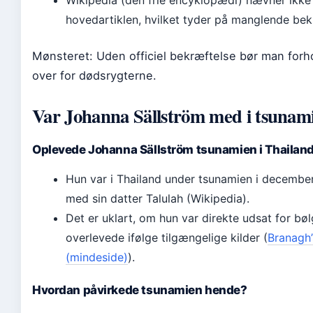
Wikipedia (den frie encyklopædi) nævner ikke 
hovedartiklen, hvilket tyder på manglende bek
Mønsteret: Uden officiel bekræftelse bør man forh
over for dødsrygterne.
Var Johanna Sällström med i tsunam
Oplevede Johanna Sällström tsunamien i Thailan
Hun var i Thailand under tsunamien i decem
med sin datter Talulah (Wikipedia).
Det er uklart, om hun var direkte udsat for bø
overlevede ifølge tilgængelige kilder (
Branagh’
(mindeside)
).
Hvordan påvirkede tsunamien hende?