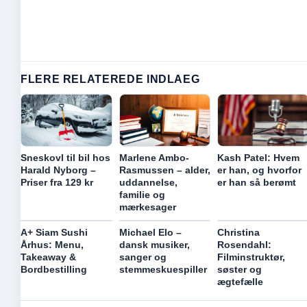
FLERE RELATEREDE INDLAEG
Sneskovl til bil hos
Marlene Ambo-
Kash Patel: Hvem
Harald Nyborg –
Rasmussen – alder,
er han, og hvorfor
Priser fra 129 kr
uddannelse,
er han så berømt
familie og
mærkesager
A+ Siam Sushi
Michael Elo –
Christina
Århus: Menu,
dansk musiker,
Rosendahl:
Takeaway &
sanger og
Filminstruktør,
Bordbestilling
stemmeskuespiller
søster og
ægtefælle