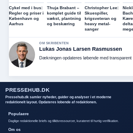
Cykel med i bus:
Thuja Brabant –
Christopher Lee:
Nick
Regler og priser i
komplet guide til
Skuespiller,
Bach
København og
vækst, plantning
krigsveteran og
Kæres
Aarhus
og beskæring
heavy metal-
delt
sanger
mege
OM SKRIBENTEN
Lukas Jonas Larsen Rasmussen
Dækningen opdateres løbende med transparent k
PRESSEHUB.DK
Pressehub.dk samler nyheder, guider og analyser i et moderne
redaktionelt layout. Opdateres lobende af redaktionen.
Populaere
Daglige redaktionelle briefs og tillidsressourcer, kurateret til hurtig verifikation.
Om os