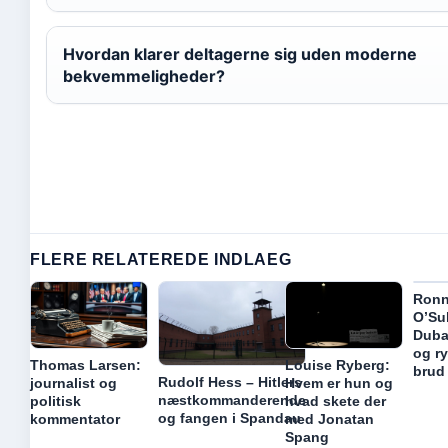
Hvordan klarer deltagerne sig uden moderne
bekvemmeligheder?
FLERE RELATEREDE INDLAEG
Ronn
O’Sul
Duba
og r
Thomas Larsen:
Louise Ryberg:
brud
Rudolf Hess – Hitlers
journalist og
Hvem er hun og
næstkommanderende
politisk
hvad skete der
og fangen i Spandau
kommentator
med Jonatan
Spang