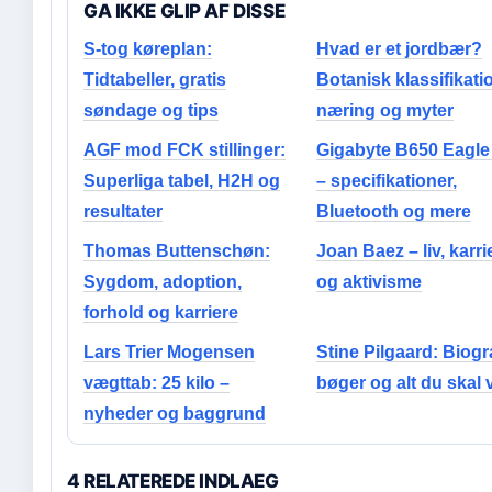
GA IKKE GLIP AF DISSE
S-tog køreplan:
Hvad er et jordbær?
Tidtabeller, gratis
Botanisk klassifikati
søndage og tips
næring og myter
AGF mod FCK stillinger:
Gigabyte B650 Eagle
Superliga tabel, H2H og
– specifikationer,
resultater
Bluetooth og mere
Thomas Buttenschøn:
Joan Baez – liv, karri
Sygdom, adoption,
og aktivisme
forhold og karriere
Lars Trier Mogensen
Stine Pilgaard: Biogra
vægttab: 25 kilo –
bøger og alt du skal 
nyheder og baggrund
4 RELATEREDE INDLAEG