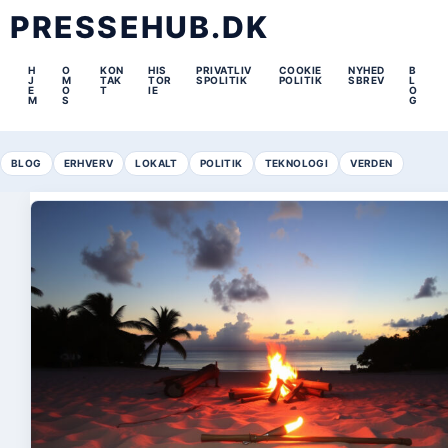
PRESSEHUB.DK
H
O
KON
HIS
PRIVATLIV
COOKIE
NYHED
B
J
M
TAK
TOR
SPOLITIK
POLITIK
SBREV
L
E
O
T
IE
O
M
S
G
BLOG
ERHVERV
LOKALT
POLITIK
TEKNOLOGI
VERDEN