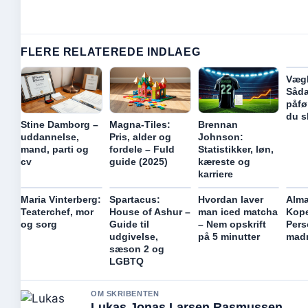
FLERE RELATEREDE INDLAEG
Vægk
Såda
påfø
du s
Stine Damborg –
Magna-Tiles:
Brennan
uddannelse,
Pris, alder og
Johnson:
mand, parti og
fordele – Fuld
Statistikker, løn,
cv
guide (2025)
kæreste og
karriere
Maria Vinterberg:
Spartacus:
Hvordan laver
Alm
Teaterchef, mor
House of Ashur –
man iced matcha
Kop
og sorg
Guide til
– Nem opskrift
Perso
udgivelse,
på 5 minutter
mad
sæson 2 og
LGBTQ
OM SKRIBENTEN
Lukas Jonas Larsen Rasmussen