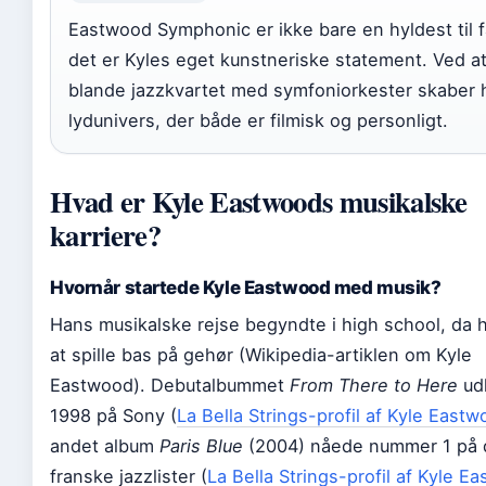
Eastwood Symphonic er ikke bare en hyldest til f
det er Kyles eget kunstneriske statement. Ved a
blande jazzkvartet med symfoniorkester skaber 
lydunivers, der både er filmisk og personligt.
Hvad er Kyle Eastwoods musikalske
karriere?
Hvornår startede Kyle Eastwood med musik?
Hans musikalske rejse begyndte i high school, da 
at spille bas på gehør (Wikipedia-artiklen om Kyle
Eastwood). Debutalbummet
From There to Here
ud
1998 på Sony (
La Bella Strings-profil af Kyle East
andet album
Paris Blue
(2004) nåede nummer 1 på 
franske jazzlister (
La Bella Strings-profil af Kyle E