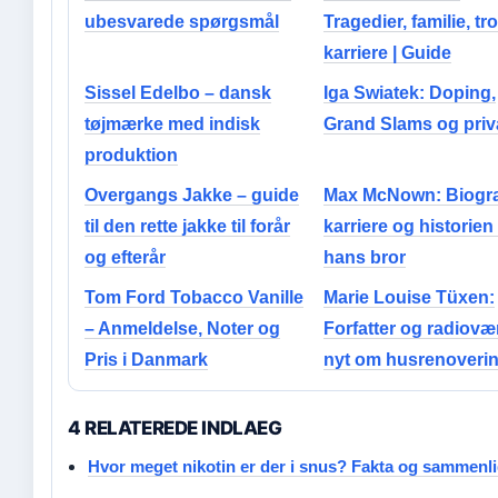
ubesvarede spørgsmål
Tragedier, familie, tr
karriere | Guide
Sissel Edelbo – dansk
Iga Swiatek: Doping,
tøjmærke med indisk
Grand Slams og priva
produktion
Overgangs Jakke – guide
Max McNown: Biograf
til den rette jakke til forår
karriere og historie
og efterår
hans bror
Tom Ford Tobacco Vanille
Marie Louise Tüxen:
– Anmeldelse, Noter og
Forfatter og radiovær
Pris i Danmark
nyt om husrenoveri
4 RELATEREDE INDLAEG
Hvor meget nikotin er der i snus? Fakta og sammenl