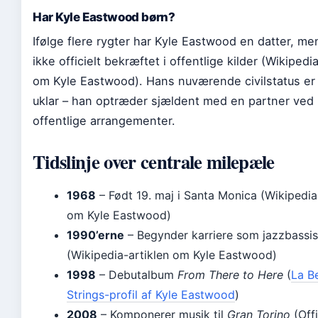
Har Kyle Eastwood børn?
Ifølge flere rygter har Kyle Eastwood en datter, me
ikke officielt bekræftet i offentlige kilder (Wikipedi
om Kyle Eastwood). Hans nuværende civilstatus er
uklar – han optræder sjældent med en partner ved
offentlige arrangementer.
Tidslinje over centrale milepæle
1968
– Født 19. maj i Santa Monica (Wikipedia
om Kyle Eastwood)
1990’erne
– Begynder karriere som jazzbassis
(Wikipedia-artiklen om Kyle Eastwood)
1998
– Debutalbum
From There to Here
(
La Be
Strings-profil af Kyle Eastwood
)
2008
– Komponerer musik til
Gran Torino
(Offi