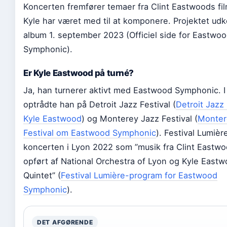
Koncerten fremfører temaer fra Clint Eastwoods fi
Kyle har været med til at komponere. Projektet u
album 1. september 2023 (Officiel side for Eastwo
Symphonic).
Er Kyle Eastwood på turné?
Ja, han turnerer aktivt med Eastwood Symphonic. 
optrådte han på Detroit Jazz Festival (
Detroit Jazz
Kyle Eastwood
) og Monterey Jazz Festival (
Monter
Festival om Eastwood Symphonic
). Festival Lumiè
koncerten i Lyon 2022 som ”musik fra Clint Eastwo
opført af National Orchestra of Lyon og Kyle East
Quintet” (
Festival Lumière-program for Eastwood
Symphonic
).
DET AFGØRENDE