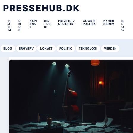
PRESSEHUB.DK
H
O
KON
HIS
PRIVATLIV
COOKIE
NYHED
B
J
M
TAK
TOR
SPOLITIK
POLITIK
SBREV
L
E
O
T
IE
O
M
S
G
BLOG
ERHVERV
LOKALT
POLITIK
TEKNOLOGI
VERDEN