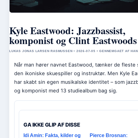
Kyle Eastwood: Jazzbassist,
komponist og Clint Eastwoods
LUKAS JONAS LARSEN RASMUSSEN • 2026-07-05 • GENNEMGAET AF HA
Når man hører navnet Eastwood, tænker de fleste 
den ikoniske skuespiller og instruktør. Men Kyle E
har skabt sin egen musikalske identitet – som jazz
og komponist med 13 studiealbum bag sig.
GA IKKE GLIP AF DISSE
Idi Amin: Fakta, kilder og
Pierce Brosnan: