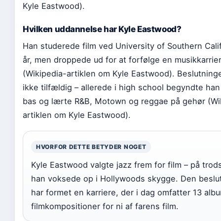
Kyle Eastwood).
Hvilken uddannelse har Kyle Eastwood?
Han studerede film ved University of Southern Calif
år, men droppede ud for at forfølge en musikkarrie
(Wikipedia-artiklen om Kyle Eastwood). Beslutning
ikke tilfældig – allerede i high school begyndte han 
bas og lærte R&B, Motown og reggae på gehør (Wi
artiklen om Kyle Eastwood).
HVORFOR DETTE BETYDER NOGET
Kyle Eastwood valgte jazz frem for film – på trods
han voksede op i Hollywoods skygge. Den beslu
har formet en karriere, der i dag omfatter 13 alb
filmkompositioner for ni af farens film.