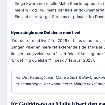
Ifølge Kworb.net er alle Malte Eberts top peaks 
mellem 1 og 106, mens der ikke er dokumenteret s
Finland eller Norge. Streams er primært fra Danm
Nyere single som Dét der er med livet
“Dét der er med livet” fra 2026 er hans seneste si
Sangen viser en mere reflekterende side af Malte 
tidligere udgivelser som “Livet føles ikke langt nok
“Er det mig du elsker?” (peak 7. februar 2025).
Ha’ Det Kedeligt feat. Malte Ebert & Bai-D ud
et samarbejde, der kombinerer Maltes vokal med B
Er Gulddreng og Malte Ebert den s