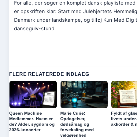
For alle, der søger en komplet dansk playliste me
er opskriften klar: Start med Julehjertets Hemmelighe
Danmark under landskampe, og tilføj Kun Med Dig 
dansegulv-stund.
FLERE RELATEREDE INDLAEG
Queen Machine
Marie Curie:
Fyldt af glæ
Medlemmer: Hvem er
Opdagelser,
livets under
de? Alder, sygdom og
dødsårsag og
akkorder & 
2026-koncerter
forveksling med
velgørenhed