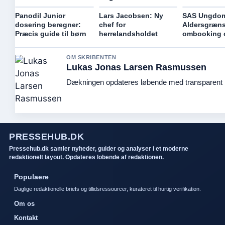
Panodil Junior
Lars Jacobsen: Ny
SAS Ungdo
dosering beregner:
chef for
Aldersgræns
Præcis guide til børn
herrelandsholdet
ombooking o
OM SKRIBENTEN
Lukas Jonas Larsen Rasmussen
Dækningen opdateres løbende med transparent k
PRESSEHUB.DK
Pressehub.dk samler nyheder, guider og analyser i et moderne
redaktionelt layout. Opdateres lobende af redaktionen.
Populaere
Daglige redaktionelle briefs og tillidsressourcer, kurateret til hurtig verifikation.
Om os
Kontakt