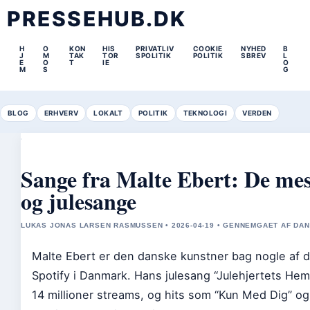
PRESSEHUB.DK
H
O
KON
HIS
PRIVATLIV
COOKIE
NYHED
B
J
M
TAK
TOR
SPOLITIK
POLITIK
SBREV
L
E
O
T
IE
O
M
S
G
BLOG
ERHVERV
LOKALT
POLITIK
TEKNOLOGI
VERDEN
Sange fra Malte Ebert: De mes
og julesange
LUKAS JONAS LARSEN RASMUSSEN • 2026-04-19 • GENNEMGAET AF DAN
Malte Ebert er den danske kunstner bag nogle af 
Spotify i Danmark. Hans julesang “Julehjertets He
14 millioner streams, og hits som “Kun Med Dig” o