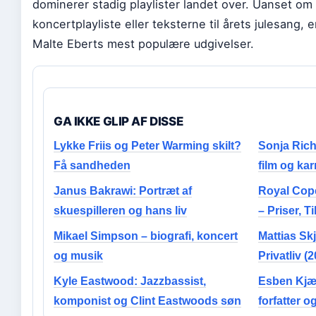
dominerer stadig playlister landet over. Uanset om 
koncertplayliste eller teksterne til årets julesang, 
Malte Eberts mest populære udgivelser.
GA IKKE GLIP AF DISSE
Lykke Friis og Peter Warming skilt?
Sonja Rich
Få sandheden
film og kar
Janus Bakrawi: Portræt af
Royal Cop
skuespilleren og hans liv
– Priser, 
Mikael Simpson – biografi, koncert
Mattias Sk
og musik
Privatliv (
Kyle Eastwood: Jazzbassist,
Esben Kjær
komponist og Clint Eastwoods søn
forfatter 