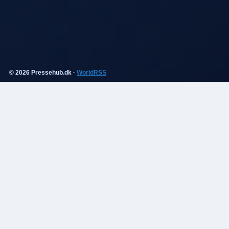
© 2026 Pressehub.dk ·
WorldRSS