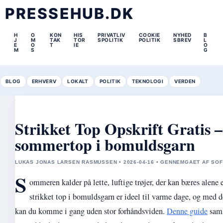
PRESSEHUB.DK
H
O
KON
HIS
PRIVATLIV
COOKIE
NYHED
B
J
M
TAK
TOR
SPOLITIK
POLITIK
SBREV
L
E
O
T
IE
O
M
S
G
BLOG
ERHVERV
LOKALT
POLITIK
TEKNOLOGI
VERDEN
Strikket Top Opskrift Gratis 
sommertop i bomuldsgarn
LUKAS JONAS LARSEN RASMUSSEN • 2026-04-16 • GENNEMGAET AF SO
S
ommeren kalder på lette, luftige trøjer, der kan bæres alene e
strikket top i bomuldsgarn er ideel til varme dage, og med de
kan du komme i gang uden stor forhåndsviden.
Denne guide
saml