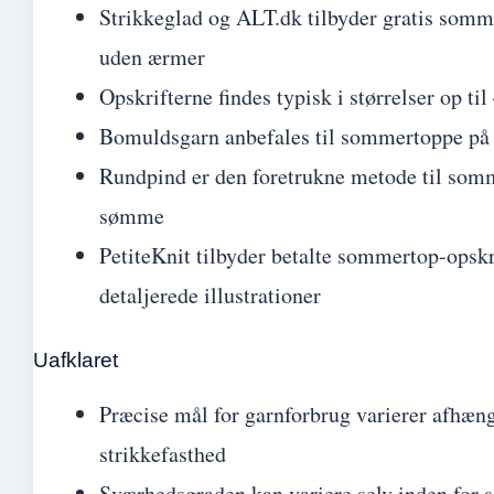
Strikkeglad og ALT.dk tilbyder gratis somme
uden ærmer
Opskrifterne findes typisk i størrelser op ti
Bomuldsgarn anbefales til sommertoppe på
Rundpind er den foretrukne metode til som
sømme
PetiteKnit tilbyder betalte sommertop-opsk
detaljerede illustrationer
Uafklaret
Præcise mål for garnforbrug varierer afhæng
strikkefasthed
Sværhedsgraden kan variere selv inden for