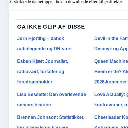
til strikkede dametoppe, du kan downloade eller følge direkte.
GA IKKE GLIP AF DISSE
Jørn Hjorting – dansk
Devil in the Fa
radiolegende og DR-vært
Disney+ og App
Esben Kjær: Journalist,
Queen Machine
radiovært, forfatter og
Hvem er de? Al
foredragsholder
2026-koncerter
Lisa Bessette: Den overlevende
Love Actually: g
søsters historie
kontroverser, r
Brennan Johnson: Statistikker,
Cheerleader K
løn, kæreste og karriere
Købsguide, Stør