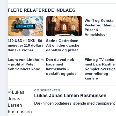
FLERE RELATEREDE INDLAEG
Wulff og Konstali
Vesterbro: Menu,
Priser &
Anmeldelser
110 USD til DKK: Så
Sørine Gotfredsen:
meget er 110 dollar i
Alt om den danske
danske kroner
debattør og præst
Laura von Lindholm
Den du ved nok
Film og TV-serier
– profil af Peter
kage med
med Lars Ranthe 
Schmeichels kone
kærnemælk –
Komplet oversigt
opskrift og guide
over roller og
karriere
OM SKRIBENTEN
Lukas Jonas Larsen Rasmussen
Dækningen opdateres løbende med transparent k