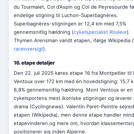
du Tourmalet, Col d’Aspin og Col de Peyresourde f
endelige stigning til Luchon-Superbagnères.
Superbagnères-stigningen er 12,4 km med 7,5%
gennemsnitlig hældning (
cykelspecialist Rouleur
).
Thymen Arensman vandt etapen, ifølge Wikipedia (
raceoversigt
).
16. etape detaljer
Den 22. juli 2025 køres etape 16 fra Montpellier til
Ventoux over 172 km med én hovedstigning: 15,7 
8,8% gennemsnitlig hældning. Mont Ventoux er en 
cykelsportens mest ikoniske stigninger og leverer a
drama (Cyclingnews). Valentin Paret-Peintre sejre
etapen (Wikipedia), men denne etape handler min
etapevinderen og mere om, hvordan klassementsr
positionerer sig inden Alperne.