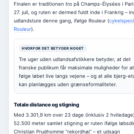
Finalen er traditionen tro på Champs-Élysées i Par
27. juli, og ruten er dermed fuldt inde i Frankrig – i
udlandsture denne gang, ifølge Rouleur (
cykelspeci
Rouleur
).
HVORFOR DET BETYDER NOGET
Tre uger uden udlandsafstikkere betyder, at det
franske publikum får maksimale muligheder for at
følge løbet live langs vejene – og at alle bjerg-e
kan planlægges uden grænseformaliteter.
Totale distance og stigning
Med 3.301,9 km over 23 dage (inklusiv 2 hviledage
52.500 meter samlet stigning er ruten ifølge løbsdi
Christian Prudhomme “rekordhøj” – et udsagn