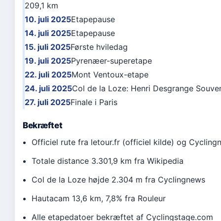
209,1 km
10. juli 2025
Etapepause
14. juli 2025
Etapepause
15. juli 2025
Første hviledag
19. juli 2025
Pyrenæer-superetape
22. juli 2025
Mont Ventoux-etape
24. juli 2025
Col de la Loze: Henri Desgrange Souven
27. juli 2025
Finale i Paris
Bekræftet
Officiel rute fra letour.fr (officiel kilde) og Cyclin
Totale distance 3.301,9 km fra Wikipedia
Col de la Loze højde 2.304 m fra Cyclingnews
Hautacam 13,6 km, 7,8% fra Rouleur
Alle etapedatoer bekræftet af Cyclingstage.com