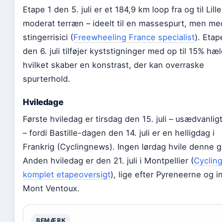
Etape 1 den 5. juli er et 184,9 km loop fra og til Lil
moderat terræn – ideelt til en massespurt, men m
stingerrisici (
Freewheeling France specialist
). Etap
den 6. juli tilføjer kyststigninger med op til 15% hæ
hvilket skaber en konstrast, der kan overraske
spurterhold.
Hviledage
Første hviledag er tirsdag den 15. juli – usædvanligt 
– fordi Bastille-dagen den 14. juli er en helligdag i
Frankrig (Cyclingnews). Ingen lørdag hvile denne 
Anden hviledag er den 21. juli i Montpellier (
Cyclin
komplet etapeoversigt
), lige efter Pyreneerne og 
Mont Ventoux.
BEMÆRK