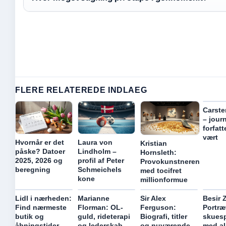
FLERE RELATEREDE INDLAEG
Carste
– journ
forfatt
vært
Hvornår er det
Laura von
Kristian
påske? Datoer
Lindholm –
Hornsleth:
2025, 2026 og
profil af Peter
Provokunstneren
beregning
Schmeichels
med tocifret
kone
millionformue
Lidl i nærheden:
Marianne
Sir Alex
Besir Z
Find nærmeste
Florman: OL-
Ferguson:
Portræ
butik og
guld, rideterapi
Biografi, titler
skuesp
åbningstider
og lederskab
og nuværende
med a