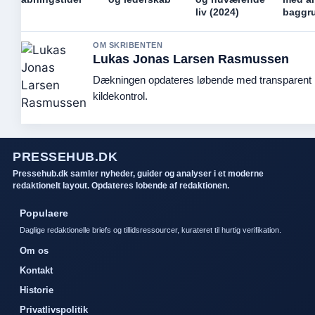
liv (2024)
baggr
OM SKRIBENTEN
Lukas Jonas Larsen Rasmussen
Dækningen opdateres løbende med transparent
kildekontrol.
PRESSEHUB.DK
Pressehub.dk samler nyheder, guider og analyser i et moderne
redaktionelt layout. Opdateres lobende af redaktionen.
Populaere
Daglige redaktionelle briefs og tillidsressourcer, kurateret til hurtig verifikation.
Om os
Kontakt
Historie
Privatlivspolitik