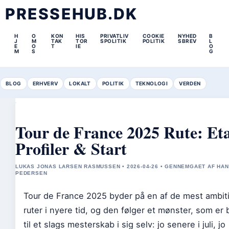
PRESSEHUB.DK
H
O
KON
HIS
PRIVATLIV
COOKIE
NYHED
B
J
M
TAK
TOR
SPOLITIK
POLITIK
SBREV
L
E
O
T
IE
O
M
S
G
BLOG
ERHVERV
LOKALT
POLITIK
TEKNOLOGI
VERDEN
Tour de France 2025 Rute: Eta
Profiler & Start
LUKAS JONAS LARSEN RASMUSSEN • 2026-04-26 • GENNEMGAET AF HA
PEDERSEN
Tour de France 2025 byder på en af de mest ambit
ruter i nyere tid, og den følger et mønster, som er 
til et slags mesterskab i sig selv: jo senere i juli, jo