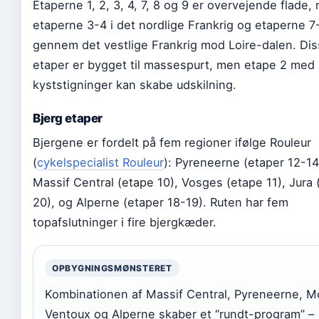
Etaperne 1, 2, 3, 4, 7, 8 og 9 er overvejende flade,
etaperne 3-4 i det nordlige Frankrig og etaperne 7
gennem det vestlige Frankrig mod Loire-dalen. Di
etaper er bygget til massespurt, men etape 2 med 
kyststigninger kan skabe udskilning.
Bjerg etaper
Bjergene er fordelt på fem regioner ifølge Rouleur
(
cykelspecialist Rouleur
): Pyreneerne (etaper 12-14
Massif Central (etape 10), Vosges (etape 11), Jura 
20), og Alperne (etaper 18-19). Ruten har fem
topafslutninger i fire bjergkæder.
OPBYGNINGSMØNSTERET
Kombinationen af Massif Central, Pyreneerne, M
Ventoux og Alperne skaber et “rundt-program” –