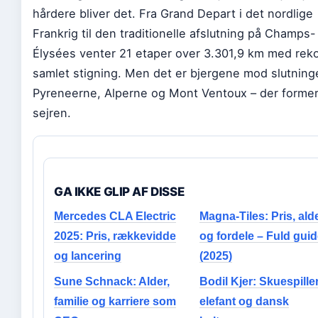
hårdere bliver det. Fra Grand Depart i det nordlige
Frankrig til den traditionelle afslutning på Champs-
Élysées venter 21 etaper over 3.301,9 km med rek
samlet stigning. Men det er bjergene mod slutning
Pyreneerne, Alperne og Mont Ventoux – der forme
sejren.
GA IKKE GLIP AF DISSE
Mercedes CLA Electric
Magna-Tiles: Pris, ald
2025: Pris, rækkevidde
og fordele – Fuld gui
og lancering
(2025)
Sune Schnack: Alder,
Bodil Kjer: Skuespiller
familie og karriere som
elefant og dansk