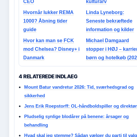
CEO
kulturarv
Hvornår lukker REMA
Linda Lyneborg:
1000? Åbning tider
Seneste bekræftede
guide
information og kilder
Hvor kan man se FCK
Michael Damgaard
mod Chelsea? Disney+ i
stopper i HØJ – karrie
Danmark
børn og hotelkøb (202
4 RELATEREDE INDLAEG
Mount Batur vandretur 2026: Tid, sværhedsgrad og
sikkerhed
Jens Erik Roepstorff: OL-håndboldspiller og direktør
Pludselig synlige blodårer på benene: årsager og
behandling
Hvad skal jeg stemme? Sådan vælger du parti til valg