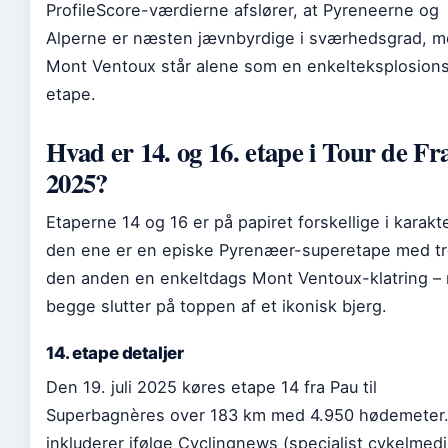
ProfileScore-værdierne afslører, at Pyreneerne og
Alperne er næsten jævnbyrdige i sværhedsgrad, 
Mont Ventoux står alene som en enkelteksplosion
etape.
Hvad er 14. og 16. etape i Tour de Fr
2025?
Etaperne 14 og 16 er på papiret forskellige i karakt
den ene er en episke Pyrenæer-superetape med tr
den anden en enkeltdags Mont Ventoux-klatring –
begge slutter på toppen af et ikonisk bjerg.
14. etape detaljer
Den 19. juli 2025 køres etape 14 fra Pau til
Superbagnères over 183 km med 4.950 hødemeter.
inkluderer ifølge Cyclingnews (specialist cykelmedi