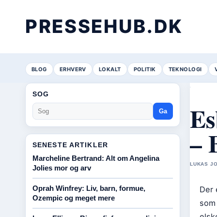
PRESSEHUB.DK
BLOG
ERHVERV
LOKALT
POLITIK
TEKNOLOGI
SOG
Es
Ga
– 
SENESTE ARTIKLER
Marcheline Bertrand: Alt om Angelina
LUKAS JO
Jolies mor og arv
Oprah Winfrey: Liv, barn, formue,
Der 
Ozempic og meget mere
som 
elsk