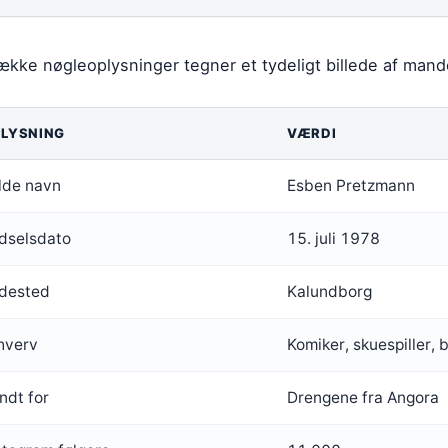
ække nøgleoplysninger tegner et tydeligt billede af man
LYSNING
VÆRDI
lde navn
Esben Pretzmann
dselsdato
15. juli 1978
dested
Kalundborg
hverv
Komiker, skuespiller, 
ndt for
Drengene fra Angora