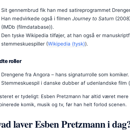
Sit gennembrud fik han med satireprogrammet Drengen
Han medvirkede også i filmen
Journey to Saturn
(2008)
(IMDb (filmdatabase)).
Den tyske Wikipedia tilføjer, at han også er manuskriptf
stemmeskuespiller (
Wikipedia (tysk)
).
te roller
Drengene fra Angora – hans signaturrolle som komiker.
Stemmeskuespil i danske dubber af udenlandske film 
teret er tydeligt: Esben Pretzmann har altid været mere
inerede komik, musik og tv, før han helt forlod scenen.
ad laver Esben Pretzmann i dag