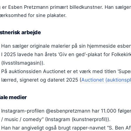
g er Esben Pretzmann primært billedkunstner. Han sælger
rksomhed for sine plakater.
stnerisk arbejde
Han sælger originale malerier på sin hjemmeside esb
I 2025 lavede han årets ‘Giv en ged’-plakat for Folkek
(livsstilsmagasin)).
På auktionssiden Auctionet er et værk med titlen ‘Super
lærred, signeret og dateret 2025 (
Auctionet (auktionsp
iale medier
Instagram-profilen @esbenpretzmann har 11.000 følger
/ music / comedy” (Instagram (kunstnerprofil)).
Han har angiveligt også brugt rapper-navnet “S. Ben Aff