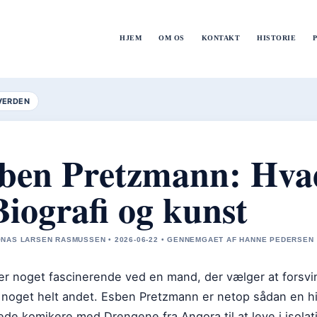
HJEM
OM OS
KONTAKT
HISTORIE
VERDEN
ben Pretzmann: Hvad
Biografi og kunst
NAS LARSEN RASMUSSEN • 2026-06-22 • GENNEMGAET AF HANNE PEDERSEN
er noget fascinerende ved en mand, der vælger at forsvin
noget helt andet. Esben Pretzmann er netop sådan en hi
ede komikere med Drengene fra Angora til at leve i isolati