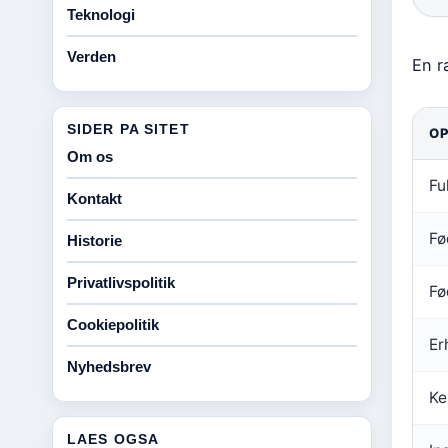
Teknologi
Verden
En r
SIDER PA SITET
OP
Om os
Fu
Kontakt
Fø
Historie
Privatlivspolitik
Fø
Cookiepolitik
Er
Nyhedsbrev
Ke
LAES OGSA