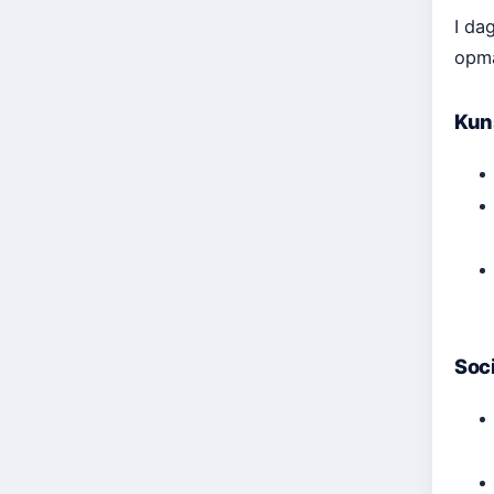
I da
opmæ
Kun
Soc