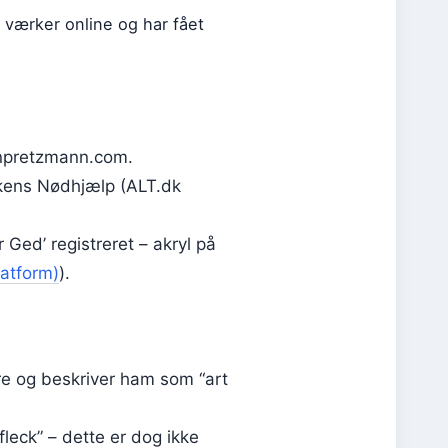
 værker online og har fået
enpretzmann.com.
irkens Nødhjælp (ALT.dk
 Ged’ registreret – akryl på
latform)
).
e og beskriver ham som “art
leck” – dette er dog ikke