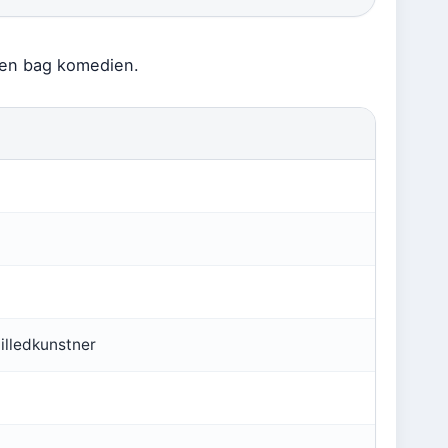
den bag komedien.
billedkunstner