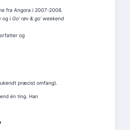
e fra Angora i 2007-2008.
 og i
Go’ røv & go’ weekend
orfatter og
(ukendt præcist omfang).
 end én ting. Han
?