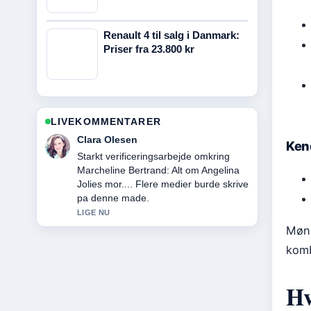
Renault 4 til salg i Danmark:
Priser fra 23.800 kr
LIVEKOMMENTARER
Ida Andersen
Kend
Stark gennemgang af Oprah Winfrey:
Liv, barn, formue, Ozempic og.... Det
er den klareste opsummering jeg har
set i dag.
3 MIN SIDEN
Møns
komb
Hv