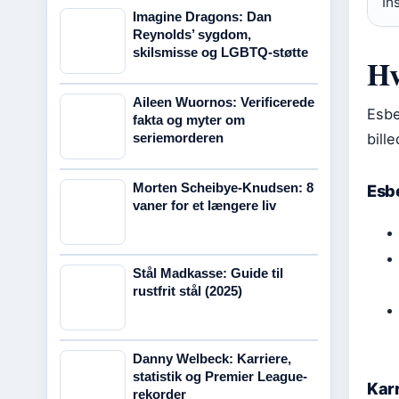
In
Imagine Dragons: Dan
Reynolds’ sygdom,
skilsmisse og LGBTQ-støtte
Hv
Aileen Wuornos: Verificerede
Esbe
fakta og myter om
seriemorderen
bill
Morten Scheibye-Knudsen: 8
Esb
vaner for et længere liv
Stål Madkasse: Guide til
rustfrit stål (2025)
Danny Welbeck: Karriere,
statistik og Premier League-
Karr
rekorder