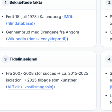
Bekræftede fakta
1
2
Født 15. juli 1978 i Kalundborg (
IMDb
P
(filmdatabase)
)
o
Gennembrud med Drengene fra Angora
O
(
Wikipedia (dansk encyklopædi)
)
p
Tidslinjesignal
3
4
Fra 2007-2008 stor succes → ca. 2015-2025
S
isolation → 2025 tilbage som kunstner
e
(
ALT.dk (livsstilsmagasin)
)
(
L
N