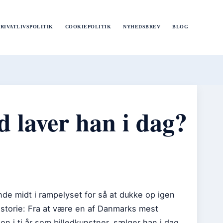
PRIVATLIVSPOLITIK
COOKIEPOLITIK
NYHEDSBREV
BLOG
 laver han i dag?
de midt i rampelyset for så at dukke op igen
storie: Fra at være en af Danmarks mest
on i ti år som billedkunstner, sælger han i dag