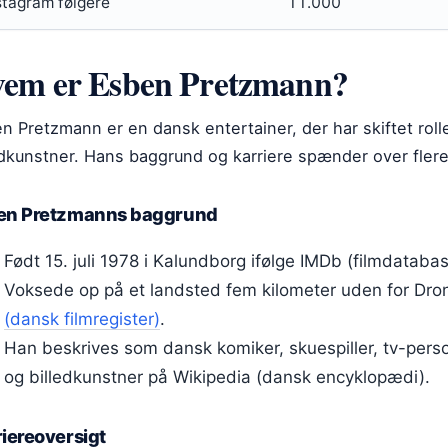
stagram følgere
11.000
em er Esben Pretzmann?
n Pretzmann er en dansk entertainer, der har skiftet roller
edkunstner. Hans baggrund og karriere spænder over flere
en Pretzmanns baggrund
Født 15. juli 1978 i Kalundborg ifølge IMDb (filmdatabas
Voksede op på et landsted fem kilometer uden for Dro
(dansk filmregister)
.
Han beskrives som dansk komiker, skuespiller, tv-perso
og billedkunstner på Wikipedia (dansk encyklopædi).
iereoversigt