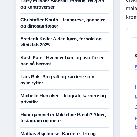
Larry Ellison: Biografi, formue, religion
og kontroverser
male
krea
Christoffer Knuth – lensgreve, godsejer
og dinosaurjæger
Frederik Kølle: Alder, børn, forhold og
kliniktab 2025
Kash Patel: Hvem er han, og hvorfor er
han så berømt
Lars Bak: Biografi og karriere som
cykelrytter
Michelle Hunziker – biografi, karriere og
privatliv
Hvor gammel er Mikkeline Bæch? Alder,
Instagram og mere
Mattias Skjelmose: Karriere, Tro og