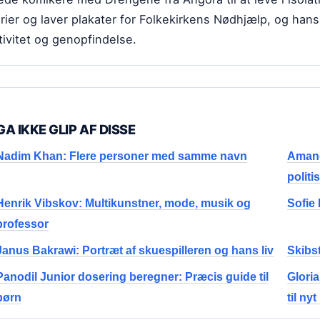
rier og laver plakater for Folkekirkens Nødhjælp, og hans 
tivitet og genopfindelse.
GA IKKE GLIP AF DISSE
Nadim Khan: Flere personer med samme navn
Amand
politi
Henrik Vibskov: Multikunstner, mode, musik og
Sofie
professor
Janus Bakrawi: Portræt af skuespilleren og hans liv
Skibst
Panodil Junior dosering beregner: Præcis guide til
Glori
børn
til nyt 