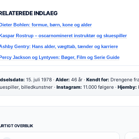
RELATEREDE INDLAEG
Dieter Bohlen: formue, børn, kone og alder
Kaspar Rostrup – oscarnomineret instruktør og skuespiller
Ashby Gentry: Hans alder, vægttab, tænder og karriere
Percy Jackson og Lyntyven: Bøger, Film og Serie Guide
dselsdato:
15. juli 1978 ·
Alder:
46 år ·
Kendt for:
Drengene fra
uespiller, billedkunstner ·
Instagram:
11.000 følgere ·
Hjemby:
URTIGT OVERBLIK