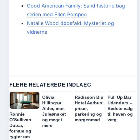
Good American Family: Sand historie bag
serien med Ellen Pompeo
Natalie Wood dødsfald: Mysteriet og
vidnerne
FLERE RELATEREDE INDLAEG
Olivia
Radisson Blu
Pull Up Bar
Hillingsø:
Hotel Aarhus:
Udendørs –
Alder, mor,
priser,
Bedste valg
Juleønsket
parkering og
til haven og
Ronnie
og meget
morgenmad
væg
O’Sullivan:
mere
Dubai,
formue og
rygter om