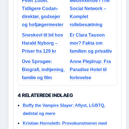
Peter Zobel:
Medvirkende i The
Tidligere Codan-
Social Network –
direktør, godsejer
Komplet
og hofjægermester
rollebesætning
Sneskovl til bil hos
Er Clara Tauson
Harald Nyborg –
mor? Fakta om
Priser fra 129 kr
familien og privatliv
Ove Sprogøe:
Anne Plejdrup: Fra
Biografi, indtjening,
Paradise Hotel til
familie og film
forlovelse
4 RELATEREDE INDLAEG
Buffy the Vampire Slayer: Aflyst, LGBTQ,
dødstal og mere
Kristian Hornsleth: Provokunstneren med