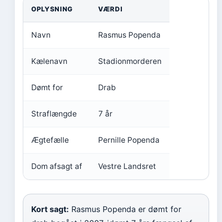
OPLYSNING
VÆRDI
Navn
Rasmus Popenda
Kælenavn
Stadionmorderen
Dømt for
Drab
Straflængde
7 år
Ægtefælle
Pernille Popenda
Dom afsagt af
Vestre Landsret
Kort sagt:
Rasmus Popenda er dømt for