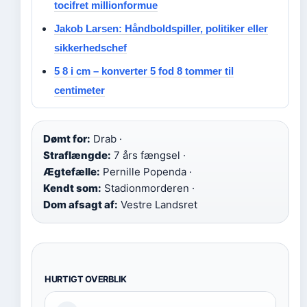
tocifret millionformue
Jakob Larsen: Håndboldspiller, politiker eller
sikkerhedschef
5 8 i cm – konverter 5 fod 8 tommer til
centimeter
Dømt for:
Drab ·
Straflængde:
7 års fængsel ·
Ægtefælle:
Pernille Popenda ·
Kendt som:
Stadionmorderen ·
Dom afsagt af:
Vestre Landsret
HURTIGT OVERBLIK