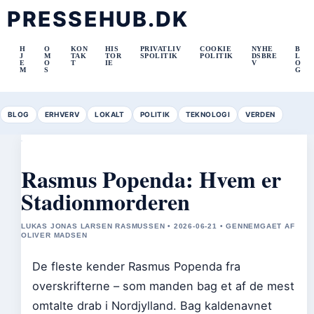
PRESSEHUB.DK
H
O
KON
HIS
PRIVATLIV
COOKIE
NYHE
B
J
M
TAK
TOR
SPOLITIK
POLITIK
DSBRE
L
E
O
T
IE
V
O
M
S
G
BLOG
ERHVERV
LOKALT
POLITIK
TEKNOLOGI
VERDEN
Rasmus Popenda: Hvem er
Stadionmorderen
LUKAS JONAS LARSEN RASMUSSEN • 2026-06-21 • GENNEMGAET AF
OLIVER MADSEN
De fleste kender Rasmus Popenda fra
overskrifterne – som manden bag et af de mest
omtalte drab i Nordjylland. Bag kaldenavnet