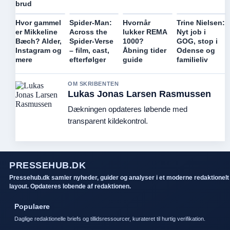
brud
Hvor gammel
Spider-Man:
Hvornår
Trine Nielsen:
er Mikkeline
Across the
lukker REMA
Nyt job i
Bæch? Alder,
Spider-Verse
1000?
GOG, stop i
Instagram og
– film, cast,
Åbning tider
Odense og
mere
efterfølger
guide
familieliv
OM SKRIBENTEN
Lukas Jonas Larsen Rasmussen
Dækningen opdateres løbende med
transparent kildekontrol.
PRESSEHUB.DK
Pressehub.dk samler nyheder, guider og analyser i et moderne redaktionelt
layout. Opdateres lobende af redaktionen.
Populaere
Daglige redaktionelle briefs og tillidsressourcer, kurateret til hurtig verifikation.