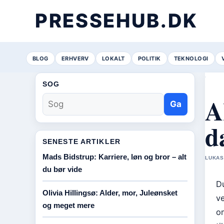
PRESSEHUB.DK
BLOG
ERHVERV
LOKALT
POLITIK
TEKNOLOGI
SOG
A
Ga
d
SENESTE ARTIKLER
Mads Bidstrup: Karriere, løn og bror – alt
LUKAS
du bør vide
D
Olivia Hillingsø: Alder, mor, Juleønsket
v
og meget mere
om