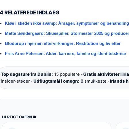
4 RELATEREDE INDLAEG
Kløe i skeden ikke svamp: Årsager, symptomer og behandling
Mette Søndergaard: Skuespiller, Stormester 2025 og produce
Blodprop i hjernen eftervirkninger: Restitution og liv efter
Friis Arne Petersen: Alder, karriere, familie og identitetskrise
Top dagsture fra Dublin:
15 populære ·
Gratis aktiviteter i Irl
insider-steder ·
Udflugtsmål i omegn:
8 smukkeste ·
Irlands 
HURTIGT OVERBLIK