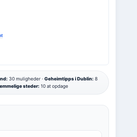
nt
and:
30 muligheder ·
Geheimtipps i Dublin:
8
hemmelige steder:
10 at opdage