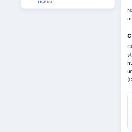
Na
me
C
C
st
hv
u
(