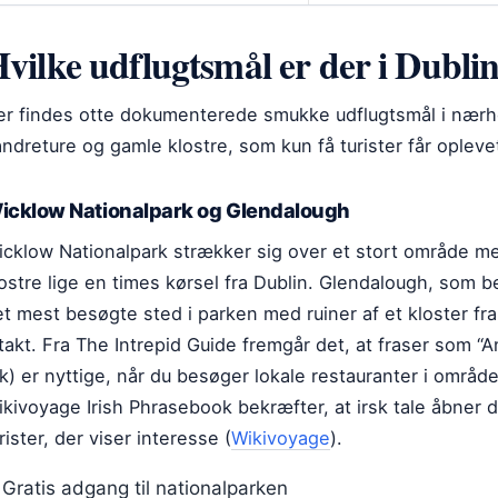
vilke udflugtsmål er der i Dubl
er findes otte dokumenterede smukke udflugtsmål i nærh
ndreture og gamle klostre, som kun få turister får opleve
icklow Nationalpark og Glendalough
icklow Nationalpark strækker sig over et stort område m
ostre lige en times kørsel fra Dublin. Glendalough, som b
t mest besøgte sted i parken med ruiner af et kloster fra 
takt. Fra The Intrepid Guide fremgår det, at fraser som “A
k) er nyttige, når du besøger lokale restauranter i område
kivoyage Irish Phrasebook bekræfter, at irsk tale åbner 
rister, der viser interesse (
Wikivoyage
).
Gratis adgang til nationalparken