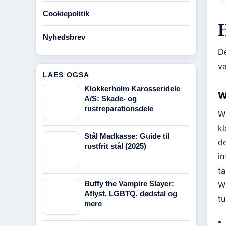
Cookiepolitik
H
Nyhedsbrev
D
va
LAES OGSA
Klokkerholm Karosseridele
W
A/S: Skade- og
rustreparationsdele
W
kl
Stål Madkasse: Guide til
de
rustfrit stål (2025)
in
ta
Buffy the Vampire Slayer:
Wi
Aflyst, LGBTQ, dødstal og
tu
mere