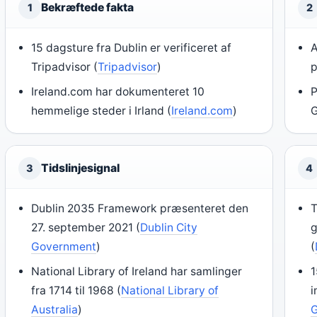
Bekræftede fakta
1
2
15 dagsture fra Dublin er verificeret af
A
Tripadvisor (
Tripadvisor
)
p
Ireland.com har dokumenteret 10
P
hemmelige steder i Irland (
Ireland.com
)
G
Tidslinjesignal
3
4
Dublin 2035 Framework præsenteret den
T
27. september 2021 (
Dublin City
g
Government
)
(
National Library of Ireland har samlinger
1
fra 1714 til 1968 (
National Library of
i
Australia
)