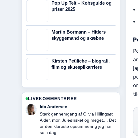
Pop Up Telt – Købsguide og
priser 2025
Martin Bormann – Hitlers
skyggemand og skæbne
P
P
an
Kirsten Peüliche – biografi,
film og skuespilkarriere
j
p
o
t
LIVEKOMMENTARER
Emil Knudsen
Folgningen af Bord Bænkesæt –
Sammenlign mål, materialer og... er
balanceret og let at forsta.
3 MIN SIDEN