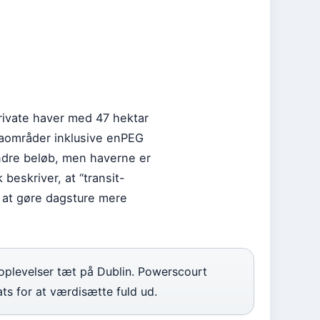
rivate haver med 47 hektar
emaområder inklusive enPEG
ndre beløb, men haverne er
eskriver, at “transit-
r at gøre dagsture mere
oplevelser tæt på Dublin. Powerscourt
ts for at værdisætte fuld ud.