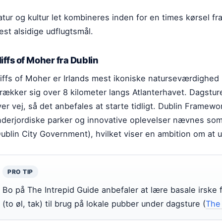
tur og kultur let kombineres inden for en times kørsel fra
st alsidige udflugtsmål.
liffs of Moher fra Dublin
liffs of Moher er Irlands mest ikoniske naturseværdighed
rækker sig over 8 kilometer langs Atlanterhavet. Dagsture
er vej, så det anbefales at starte tidligt. Dublin Framew
nderjordiske parker og innovative oplevelser nævnes som 
Dublin City Government), hvilket viser en ambition om at
PRO TIP
Bo på The Intrepid Guide anbefaler at lære basale irske f
(to øl, tak) til brug på lokale pubber under dagsture (
The 