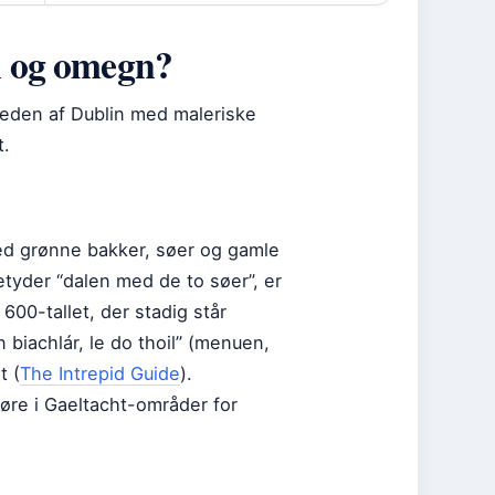
in og omegn?
eden af Dublin med maleriske
t.
ed grønne bakker, søer og gamle
etyder “dalen med de to søer”, er
600-tallet, der stadig står
n biachlár, le do thoil” (menuen,
t (
The Intrepid Guide
).
døre i Gaeltacht-områder for