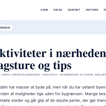
HJEM
OM OS
KONTAKT
HISTORIE
P
VERDEN
ktiviteter i nærheden
agsture og tips
 JONAS LARSEN RASMUSSEN • 2026-05-01 • GENNEMGAET AF DANIEL NIELSE
ublin har masser at byde på, men når du har udtømt byen
erden af muligheder lige uden for bygrænsen. Mange bes
talte steder og går glip af de skjulte perler, der gør Irland