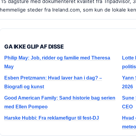
l 15 dagsture med dokumenteret kvalitet fra Tripadvisor, 30
hemmelige steder fra Ireland.com, som kun de lokale kend
GA IKKE GLIP AF DISSE
Philip May: Job, ridder og familie med Theresa
Lotte
May
politi
Esben Pretzmann: Hvad laver han i dag? –
Yann 
Biografi og kunst
2026
Good American Family: Sand historie bag serien
Sune 
med Ellen Pompeo
CEO
Harske Hubbi: Fra reklamefigur til fest-DJ
Hvad 
mete