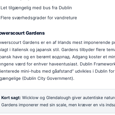
Let tilgængelig med bus fra Dublin
Flere sværhedsgrader for vandreture
owerscourt Gardens
owerscourt Gardens er en af Irlands mest imponerende p
lagt i italiensk og japansk stil. Gardens tilbyder flere t
apansk have og en berømt водопад. Adgang koster et mi
engene værd for enhver haveentusiast. Dublin Framework b
rienterede mini-hubs med gåafstand” udvikles i Dublin fo
ilgængelige (Dublin City Government).
Kort sagt:
Wicklow og Glendalough giver autentiske natur
Gardens imponerer med sin scale, men kræver en vis indsa