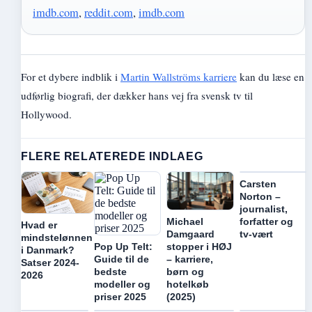
imdb.com
,
reddit.com
,
imdb.com
For et dybere indblik i
Martin Wallströms karriere
kan du læse en
udførlig biografi, der dækker hans vej fra svensk tv til
Hollywood.
FLERE RELATEREDE INDLAEG
Carsten
Norton –
journalist,
forfatter og
Michael
Hvad er
tv-vært
Damgaard
mindstelønnen
Pop Up Telt:
stopper i HØJ
i Danmark?
Guide til de
– karriere,
Satser 2024-
bedste
børn og
2026
modeller og
hotelkøb
priser 2025
(2025)