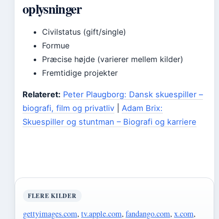
oplysninger
Civilstatus (gift/single)
Formue
Præcise højde (varierer mellem kilder)
Fremtidige projekter
Relateret:
Peter Plaugborg: Dansk skuespiller –
biografi, film og privatliv
|
Adam Brix:
Skuespiller og stuntman – Biografi og karriere
FLERE KILDER
gettyimages.com
,
tv.apple.com
,
fandango.com
,
x.com
,