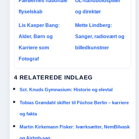
Færøernes nationale
OL-håndboldspiller
flyselskab
og direktør
Lis Kasper Bang:
Mette Lindberg:
Alder, Børn og
Sanger, radiovært og
Karriere som
billedkunstner
Fotograf
4 RELATEREDE INDLAEG
Sct. Knuds Gymnasium: Historie og elevtal
Tobias Grøndahl skifter til Füchse Berlin – karriere
og fakta
Martin Kirkemann Fisker: Iværksætter, NemBilvask
og Airbnb-sag