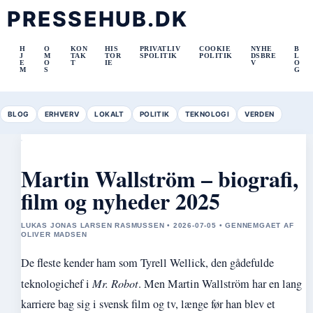
PRESSEHUB.DK
H
O
KON
HIS
PRIVATLIV
COOKIE
NYHE
B
J
M
TAK
TOR
SPOLITIK
POLITIK
DSBRE
L
E
O
T
IE
V
O
M
S
G
BLOG
ERHVERV
LOKALT
POLITIK
TEKNOLOGI
VERDEN
Martin Wallström – biografi,
film og nyheder 2025
LUKAS JONAS LARSEN RASMUSSEN • 2026-07-05 • GENNEMGAET AF
OLIVER MADSEN
De fleste kender ham som Tyrell Wellick, den gådefulde
teknologichef i
Mr. Robot
. Men Martin Wallström har en lang
karriere bag sig i svensk film og tv, længe før han blev et