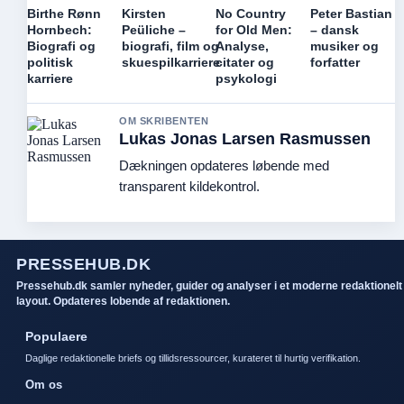
Birthe Rønn
Kirsten
No Country
Peter Bastian
Hornbech:
Peüliche –
for Old Men:
– dansk
Biografi og
biografi, film og
Analyse,
musiker og
politisk
skuespilkarriere
citater og
forfatter
karriere
psykologi
OM SKRIBENTEN
Lukas Jonas Larsen Rasmussen
Dækningen opdateres løbende med
transparent kildekontrol.
PRESSEHUB.DK
Pressehub.dk samler nyheder, guider og analyser i et moderne redaktionelt
layout. Opdateres lobende af redaktionen.
Populaere
Daglige redaktionelle briefs og tillidsressourcer, kurateret til hurtig verifikation.
Om os