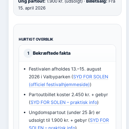
Ung partout:
1.900 kr. (udsolgt) ·
Billetsalg:
Fra
15. april 2026
HURTIGT OVERBLIK
Bekræftede fakta
1
Festivalen afholdes 13.–15. august
2026 i Valbyparken (
SYD FOR SOLEN
(officiel festivalhjemmeside)
)
Partoutbillet koster 2.450 kr. + gebyr
(
SYD FOR SOLEN – praktisk info
)
Ungdomspartout (under 25 år) er
udsolgt til 1.900 kr. + gebyr (
SYD FOR
SOLEN – praktisk info
)