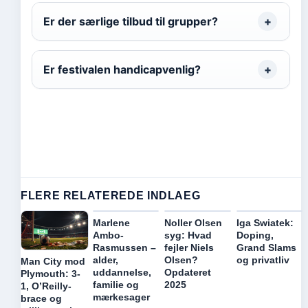
Er der særlige tilbud til grupper?
Er festivalen handicapvenlig?
FLERE RELATEREDE INDLAEG
Marlene
Noller Olsen
Iga Swiatek:
Ambo-
syg: Hvad
Doping,
Rasmussen –
fejler Niels
Grand Slams
alder,
Olsen?
og privatliv
Man City mod
uddannelse,
Opdateret
Plymouth: 3-
familie og
2025
1, O’Reilly-
mærkesager
brace og