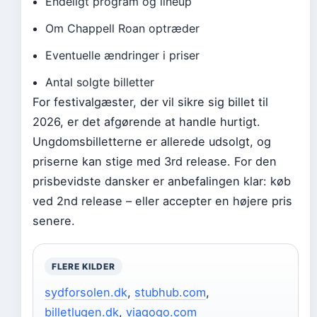
Endeligt program og lineup
Om Chappell Roan optræder
Eventuelle ændringer i priser
Antal solgte billetter
For festivalgæster, der vil sikre sig billet til
2026, er det afgørende at handle hurtigt.
Ungdomsbilletterne er allerede udsolgt, og
priserne kan stige med 3rd release. For den
prisbevidste dansker er anbefalingen klar: køb
ved 2nd release – eller accepter en højere pris
senere.
FLERE KILDER
sydforsolen.dk
,
stubhub.com
,
billetlugen.dk
,
viagogo.com