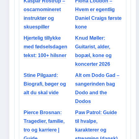
Kaspar Rostrup –
Fiona Loudon –
oscarnomineret
Hvem er egentlig
instruktør og
Daniel Craigs første
skuespiller
kone
Hjertelig tillykke
Knud Møller:
med fødselsdagen
Guitarist, alder,
tekst: 100+ hilsner
bopæl, kone og
koncerter 2026
Stine Pilgaard:
Alt om Dodo Gad –
Biografi, bøger og
sangerinden bag
alt du skal vide
Dodo and the
Dodos
Pierce Brosnan:
Paw Patrol: Guide
Tragedier, familie,
til hvalpe,
tro og karriere |
karakterer og
Guide
streaming (dansk)