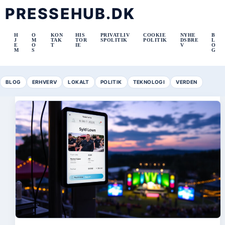
PRESSEHUB.DK
H
O
KON
HIS
PRIVATLIV
COOKIE
NYHE
B
J
M
TAK
TOR
SPOLITIK
POLITIK
DSBRE
L
E
O
T
IE
V
O
M
S
G
BLOG
ERHVERV
LOKALT
POLITIK
TEKNOLOGI
VERDEN