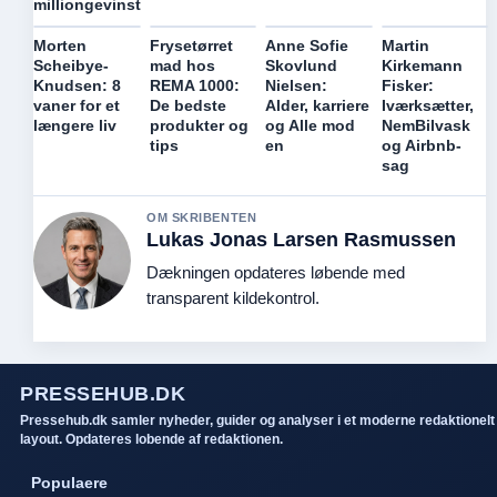
milliongevinst
Morten
Frysetørret
Anne Sofie
Martin
Scheibye-
mad hos
Skovlund
Kirkemann
Knudsen: 8
REMA 1000:
Nielsen:
Fisker:
vaner for et
De bedste
Alder, karriere
Iværksætter,
længere liv
produkter og
og Alle mod
NemBilvask
tips
en
og Airbnb-
sag
OM SKRIBENTEN
Lukas Jonas Larsen Rasmussen
Dækningen opdateres løbende med
transparent kildekontrol.
PRESSEHUB.DK
Pressehub.dk samler nyheder, guider og analyser i et moderne redaktionelt
layout. Opdateres lobende af redaktionen.
Populaere