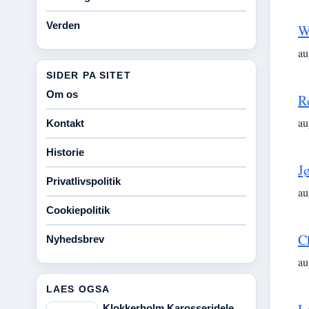
Verden
W
au
SIDER PA SITET
Om os
R
au
Kontakt
Historie
J
Privatlivspolitik
au
Cookiepolitik
C
Nyhedsbrev
au
LAES OGSA
Klokkerholm Karosseridele