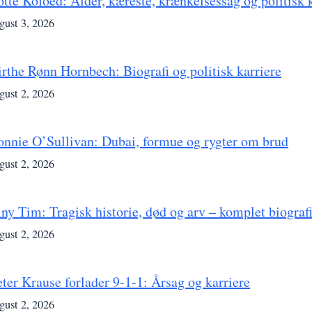
otte Kofoed: Alder, kæreste, krænkelsessag og politisk 
gust 3, 2026
irthe Rønn Hornbech: Biografi og politisk karriere
gust 2, 2026
onnie O’Sullivan: Dubai, formue og rygter om brud
gust 2, 2026
iny Tim: Tragisk historie, død og arv – komplet biograf
gust 2, 2026
eter Krause forlader 9-1-1: Årsag og karriere
gust 2, 2026