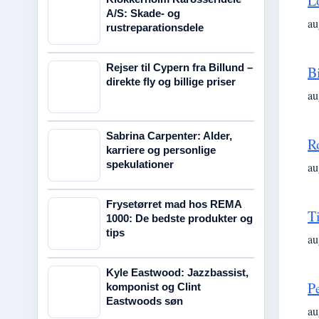
L
A/S: Skade- og
au
rustreparationsdele
Rejser til Cypern fra Billund –
B
direkte fly og billige priser
au
Sabrina Carpenter: Alder,
R
karriere og personlige
spekulationer
au
Frysetørret mad hos REMA
T
1000: De bedste produkter og
tips
au
Kyle Eastwood: Jazzbassist,
P
komponist og Clint
Eastwoods søn
au