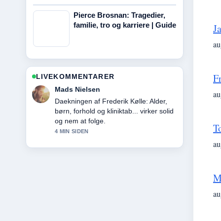
Pierce Brosnan: Tragedier,
familie, tro og karriere | Guide
J
au
Fr
LIVEKOMMENTARER
Sofie Holm
au
Starkt verificeringsarbejde omkring
Larry Ellison: Biografi, formue, religion
og kontroverser. Flere medier burde
T
skrive pa denne made.
6 MIN SIDEN
au
M
au