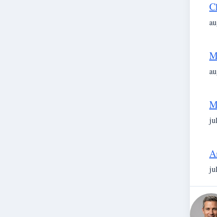
C
au
M
au
M
ju
A
ju