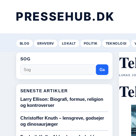
PRESSEHUB.DK
BLOG
ERHVERV
LOKALT
POLITIK
TEKNOLOGI
Te
SOG
Ga
LUKAS JO
Te
SENESTE ARTIKLER
Larry Ellison: Biografi, formue, religion
og kontroverser
Christoffer Knuth – lensgreve, godsejer
og dinosaurjæger