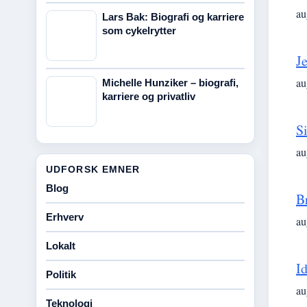
au
Lars Bak: Biografi og karriere
som cykelrytter
J
au
Michelle Hunziker – biografi,
karriere og privatliv
S
au
UDFORSK EMNER
Blog
B
Erhverv
au
Lokalt
I
Politik
au
Teknologi