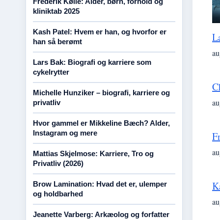
Frederik Kølle: Alder, børn, forhold og
kliniktab 2025
Kash Patel: Hvem er han, og hvorfor er
L
han så berømt
au
Lars Bak: Biografi og karriere som
cykelrytter
C
Michelle Hunziker – biografi, karriere og
au
privatliv
Hvor gammel er Mikkeline Bæch? Alder,
Instagram og mere
F
au
Mattias Skjelmose: Karriere, Tro og
Privatliv (2026)
K
Brow Lamination: Hvad det er, ulemper
og holdbarhed
au
Jeanette Varberg: Arkæolog og forfatter