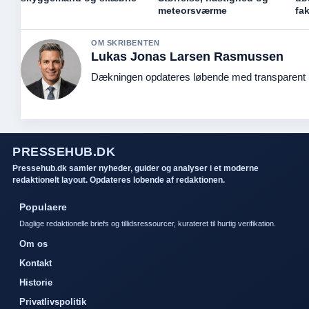
meteorsværme
fak
OM SKRIBENTEN
Lukas Jonas Larsen Rasmussen
Dækningen opdateres løbende med transparent k
PRESSEHUB.DK
Pressehub.dk samler nyheder, guider og analyser i et moderne
redaktionelt layout. Opdateres lobende af redaktionen.
Populaere
Daglige redaktionelle briefs og tillidsressourcer, kurateret til hurtig verifikation.
Om os
Kontakt
Historie
Privatlivspolitik