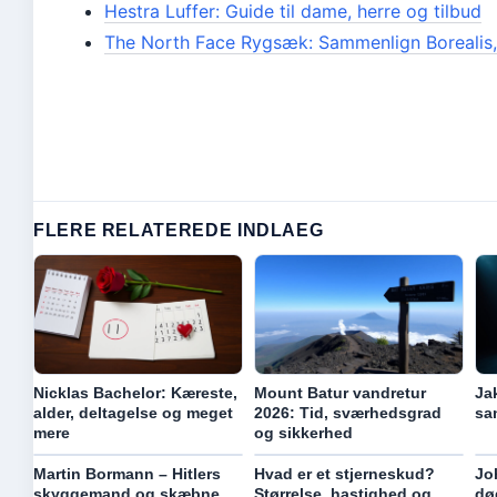
Hestra Luffer: Guide til dame, herre og tilbud
The North Face Rygsæk: Sammenlign Borealis,
FLERE RELATEREDE INDLAEG
Nicklas Bachelor: Kæreste,
Mount Batur vandretur
Ja
alder, deltagelse og meget
2026: Tid, sværhedsgrad
sa
mere
og sikkerhed
Martin Bormann – Hitlers
Hvad er et stjerneskud?
Jo
skyggemand og skæbne
Størrelse, hastighed og
dø