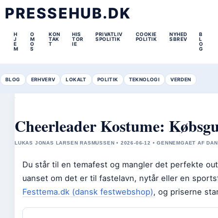
PRESSEHUB.DK
H
O
KON
HIS
PRIVATLIV
COOKIE
NYHED
B
J
M
TAK
TOR
SPOLITIK
POLITIK
SBREV
L
E
O
T
IE
O
M
S
G
BLOG
ERHVERV
LOKALT
POLITIK
TEKNOLOGI
VERDEN
Cheerleader Kostume: Købsguid
LUKAS JONAS LARSEN RASMUSSEN • 2026-06-12 • GENNEMGAET AF DAN
Du står til en temafest og mangler det perfekte out
uanset om det er til fastelavn, nytår eller en sport
Festtema.dk (dansk festwebshop)
, og priserne sta