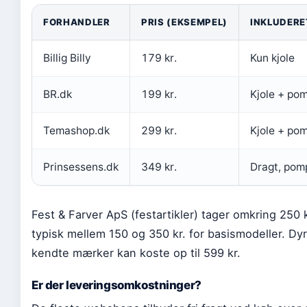
FORHANDLER
PRIS (EKSEMPEL)
INKLUDERE
Billig Billy
179 kr.
Kun kjole
BR.dk
199 kr.
Kjole + po
Temashop.dk
299 kr.
Kjole + po
Prinsessens.dk
349 kr.
Dragt, pomp
Fest & Farver ApS (festartikler) tager omkring 250 k
typisk mellem 150 og 350 kr. for basismodeller. Dyr
kendte mærker kan koste op til 599 kr.
Er der leveringsomkostninger?