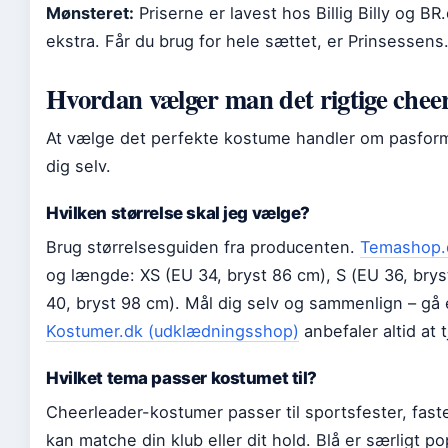
Mønsteret:
Priserne er lavest hos Billig Billy og 
ekstra. Får du brug for hele sættet, er Prinsessen
Hvordan vælger man det rigtige chee
At vælge det perfekte kostume handler om pasform,
dig selv.
Hvilken størrelse skal jeg vælge?
Brug størrelsesguiden fra producenten.
Temashop.
og længde: XS (EU 34, bryst 86 cm), S (EU 36, brys
40, bryst 98 cm). Mål dig selv og sammenlign – gå en
Kostumer.dk (udklædningsshop)
anbefaler altid at 
Hvilket tema passer kostumet til?
Cheerleader-kostumer passer til sportsfester, faste
kan matche din klub eller dit hold. Blå er særligt po