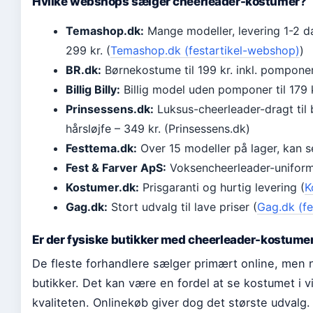
Hvilke webshops sælger cheerleader-kostumer?
Temashop.dk:
Mange modeller, levering 1-2 d
299 kr. (
Temashop.dk (festartikel-webshop)
)
BR.dk:
Børnekostume til 199 kr. inkl. pompone
Billig Billy:
Billig model uden pomponer til 179 kr.
Prinsessens.dk:
Luksus-cheerleader-dragt til
hårsløjfe – 349 kr. (Prinsessens.dk)
Festtema.dk:
Over 15 modeller på lager, kan
Fest & Farver ApS:
Voksencheerleader-uniform 
Kostumer.dk:
Prisgaranti og hurtig levering (
K
Gag.dk:
Stort udvalg til lave priser (
Gag.dk (fe
Er der fysiske butikker med cheerleader-kostume
De fleste forhandlere sælger primært online, men
butikker. Det kan være en fordel at se kostumet i v
kvaliteten. Onlinekøb giver dog det største udvalg.