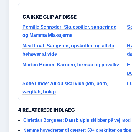
GA IKKE GLIP AF DISSE
Pernille Schrøder: Skuespiller, sangerinde
So
og Mamma Mia-stjerne
Meat Loaf: Sangeren, opskriften og alt du
Hv
behøver at vide
dø
Morten Breum: Karriere, formue og privatliv
Em
pe
Sofie Linde: Alt du skal vide (løn, børn,
Lu
vægttab, bolig)
4 RELATEREDE INDLAEG
Christian Borgnæs: Dansk alpin skiløber på vej mod
Nemme hovedretter til gæster: 50+ opskrifter og tips